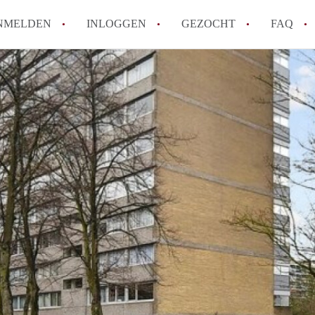
NMELDEN
INLOGGEN
GEZOCHT
FAQ
How to translate AppartementDelft!
Wat is AppartementDelft?
Hoeveel kost het om te reageren op een A
Wat is de privacyverklaring van Appartem
Berekent AppartementDelft makelaarsver
Alle veelgestelde vragen