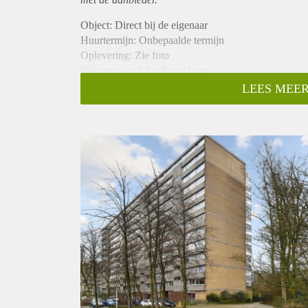
Object: Direct bij de eigenaar
Huurtermijn: Onbepaalde termijn
Oplevering: Zie foto
Inkomen eis:3,1 x Bruto huur
Garantiestelling mogelijk: Ja
LEES MEER
Borg: 1 Maand
Bemiddeling kosten: Nee
Woningdelers toegestaan: Ja
Huisdieren toegestaan: Afhankelijk van de Eigenaar
Huurtoeslag grens: Nee
Geschikt voor studenten: Afhankelijk van de Eigena