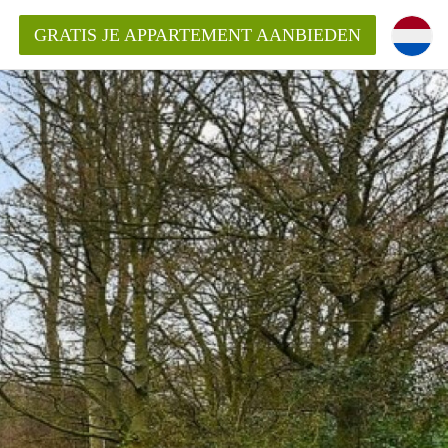
GRATIS JE APPARTEMENT AANBIEDEN
ppartement in Delft?
entDelft?
goeding/bemiddelingsvergoeding?