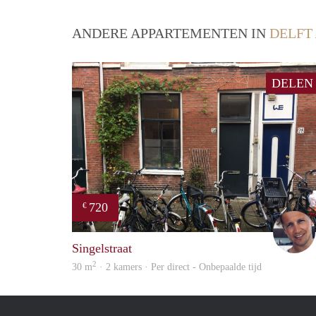
ANDERE APPARTEMENTEN IN
DELFT
DELEN
720
€
Singelstraat
2
30 m
· 2 kamers · Per direct - Onbepaalde tijd