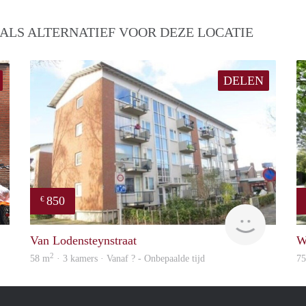
ALS ALTERNATIEF VOOR DEZE LOCATIE
DELEN
850
€
Michiel
finder
Van Lodensteynstraat
W
2
58 m
· 3 kamers · Vanaf ? - Onbepaalde tijd
7