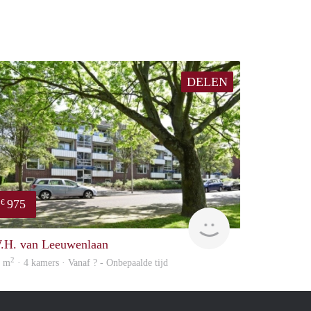
DELEN
975
€
Woning
.H. van Leeuwenlaan
2
5 m
· 4 kamers · Vanaf ? - Onbepaalde tijd