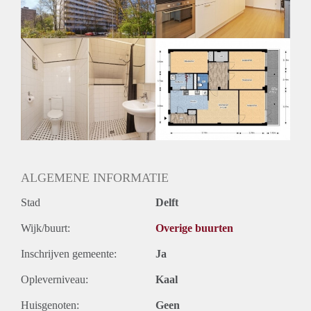
Huurtermijn
Onbepaalde termijn
Oplevering
Kaal
ALGEMENE INFORMATIE
Stad
Delft
Wijk/buurt:
Overige buurten
Inschrijven gemeente:
Ja
Opleverniveau:
Kaal
Huisgenoten:
Geen