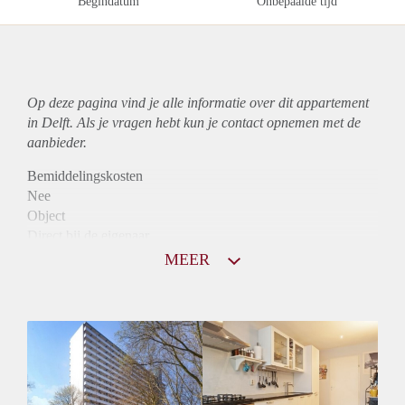
Begindatum
Onbepaalde tijd
Op deze pagina vind je alle informatie over dit
appartement
in Delft. Als je vragen hebt kun je contact opnemen met de
aanbieder.
Bemiddelingskosten
Nee
Object
Direct bij de eigenaar
Borg
MEER
985
Garantiestelling
Mogelijk
Huurtoeslag
Niet mogelijk
Inkomen eis
2,9 X Maandhuur Bruto