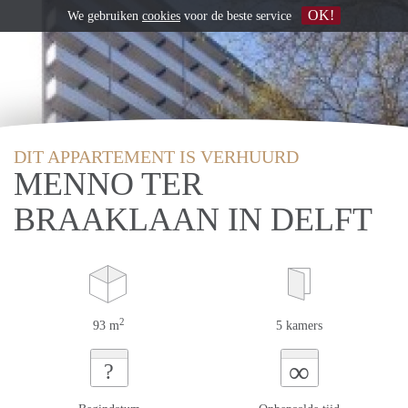
OK!
We gebruiken
cookies
voor de beste service
DIT APPARTEMENT IS VERHUURD
MENNO TER
BRAAKLAAN IN DELFT
2
93 m
5 kamers
∞
?