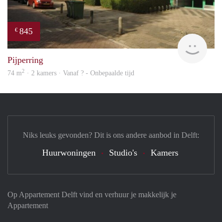
845
€
rent
Pijperring
2
74 m
· 2 kamers · Vanaf ? - Onbepaalde tijd
Niks leuks gevonden? Dit is ons andere aanbod in Delft:
Huurwoningen
Studio's
Kamers
Op Appartement Delft vind en verhuur je makkelijk je
Appartement