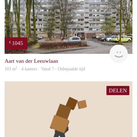
1045
€
finde
Aart van der Leeuwlaan
2
103 m
· 4 kamers · Vanaf ? - Onbepaalde tijd
DELEN