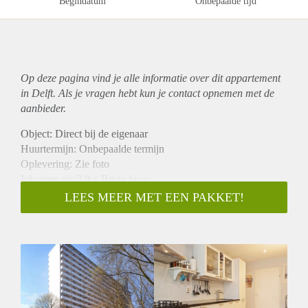
Begindatum
Onbepaalde tijd
Op deze pagina vind je alle informatie over dit
appartement
in Delft. Als je vragen hebt kun je contact opnemen met de
aanbieder.
Object: Direct bij de eigenaar
Huurtermijn: Onbepaalde termijn
Oplevering: Zie foto
Inkomen eis:2,9 x Bruto huur
Garantiestelling mogelijk: Ja
LEES MEER MET EEN PAKKET!
Borg: 1 Maand
Bemiddeling kosten: Nee
Woningdelers toegestaan: Ja
Huisdieren toegestaan: Afhankelijk van de Eigenaar
Huurtoeslag grens: Nee
Geschikt voor studenten: Afhankelijk van de Eigenaar