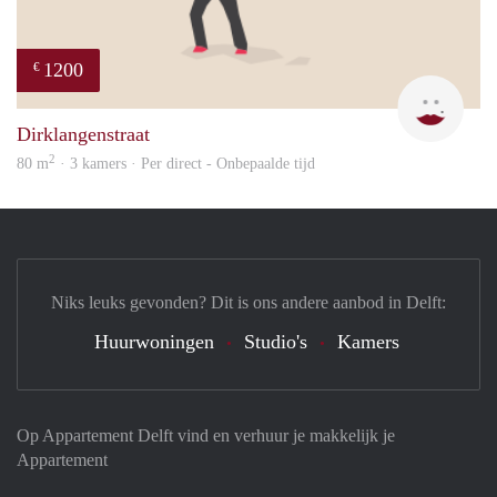
1200
€
Catha
Dirklangenstraat
2
80 m
· 3 kamers · Per direct - Onbepaalde tijd
Niks leuks gevonden? Dit is ons andere aanbod in Delft:
Huurwoningen
Studio's
Kamers
Op Appartement Delft vind en verhuur je makkelijk je
Appartement