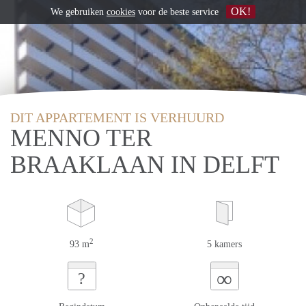
OK!
We gebruiken
cookies
voor de beste service
DIT APPARTEMENT IS VERHUURD
MENNO TER
BRAAKLAAN IN DELFT
2
93 m
5 kamers
∞
?