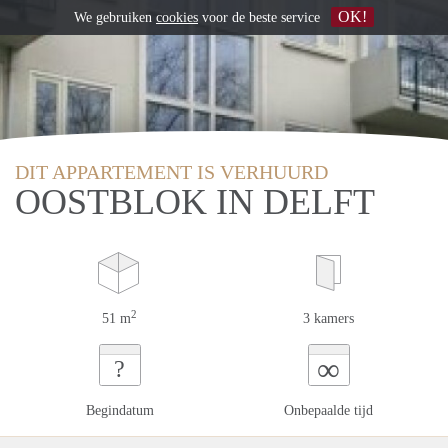
OK!
We gebruiken
cookies
voor de beste service
DIT APPARTEMENT IS VERHUURD
OOSTBLOK IN DELFT
2
51 m
3 kamers
∞
?
Begindatum
Onbepaalde tijd