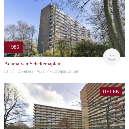
986
€
finde
Adama van Scheltemaplein
2
91 m
· 3 kamers · Vanaf ? - Onbepaalde tijd
DELEN