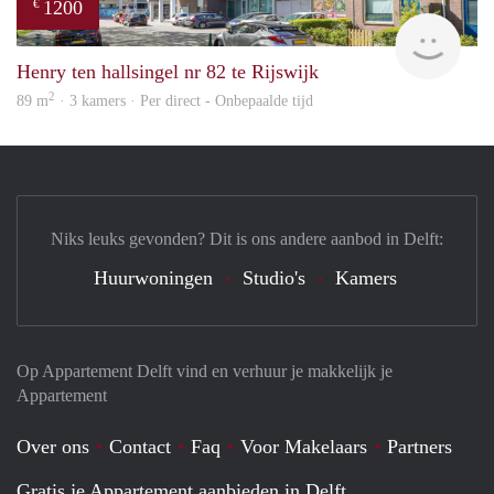
1200
€
Jan 
Henry ten hallsingel nr 82 te Rijswijk
2
89 m
· 3 kamers · Per direct - Onbepaalde tijd
Niks leuks gevonden? Dit is ons andere aanbod in Delft:
Huurwoningen
Studio's
Kamers
Op Appartement Delft vind en verhuur je makkelijk je
Appartement
Over ons
Contact
Faq
Voor Makelaars
Partners
Gratis je Appartement aanbieden in Delft