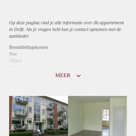
Op deze pagina vind je alle informatie over dit
appartement
in Delft. Als je vragen hebt kun je contact opnemen met de
aanbieder.
Bemiddelingskosten
Nee
Object
Direct bij de eigenaar
Borg
MEER
780
Garantiestelling
Niet mogelijk
Huurtoeslag
Mogelijk
Inkomen eis
N.V.T.
Huurtermijn
Onbepaalde termijn