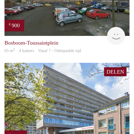
900
€
finde
Bosboom-Toussaintplein
2
65 m
· 4 kamers · Vanaf ? - Onbepaalde tijd
DELEN