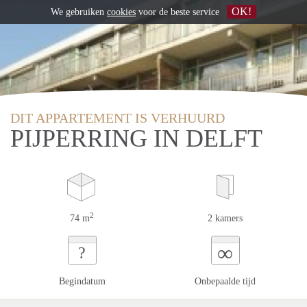
OK!
We gebruiken
cookies
voor de beste service
DIT APPARTEMENT IS VERHUURD
PIJPERRING IN DELFT
2
74 m
2 kamers
∞
?
Begindatum
Onbepaalde tijd