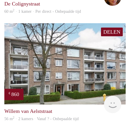
De Colignystraat
2
60 m
· 1 kamer · Per direct - Onbepaalde tijd
DELEN
860
€
finde
Willem van Aelststraat
2
56 m
· 2 kamers · Vanaf ? - Onbepaalde tijd