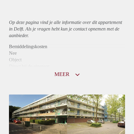
Op deze pagina vind je alle informatie over dit
appartement
in Delft. Als je vragen hebt kun je contact opnemen met de
aanbieder.
Bemiddelingskosten
Nee
Object
Direct bij de eigenaar
Borg
MEER
775
Garantiestelling
Niet mogelijk
Huurtoeslag
Mogelijk
Inkomen eis
N.V.T.
Huurtermijn
Onbepaalde termijn