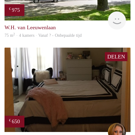
975
€
finde
W.H. van Leeuwenlaan
2
75 m
· 4 kamers · Vanaf ? - Onbepaalde tijd
DELEN
650
€
Lore