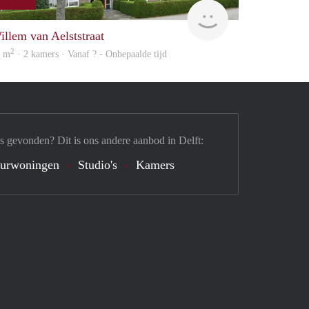
Woning
illem van Aelststraat
2
6 m
· 2 kamers · Vanaf ? - Onbepaalde tijd
s gevonden? Dit is ons andere aanbod in Delft:
urwoningen
Studio's
Kamers