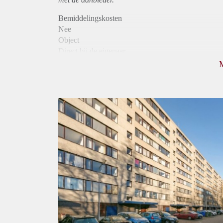
Bemiddelingskosten
Nee
Object
Direct bij de eigenaar
Borg
1075
Garantiestelling
Mogelijk
Huurtoeslag
Niet mogelijk
Inkomen eis
3,1 X Maandhuur Bruto
Huurtermijn
Onbepaalde termijn
Oplevering
Kaal