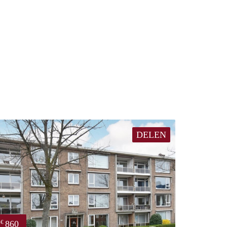
DELEN
860
€