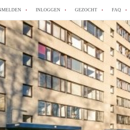
NMELDEN
INLOGGEN
GEZOCHT
FAQ
How to translate AppartementDelft!
Wat is AppartementDelft?
Hoeveel kost het om te reageren op een A
Wat is de privacyverklaring van Appartem
Berekent AppartementDelft makelaarsver
Alle veelgestelde vragen