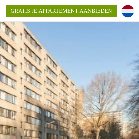
GRATIS JE APPARTEMENT AANBIEDEN
ppartement in Delft?
entDelft?
goeding/bemiddelingsvergoeding?