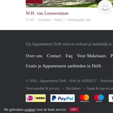
W.H. van Leeuwenlaan
2
75 m
· 4 kamers · Vanaf ? - Onbepaalde tijd
Op Appartement Delft vind en verhuur je makkelijk j
Over ons
Contact
Faq
Voor Makelaars
P
Gratis je Appartement aanbieden in Delft
© 2026 - Appartement Delft - KvK nr. 02094127 –
Nederla
Voorwaarden & privacy
Disclaimer
Spam & nep-acco
Je rekent gemakkelijk af 
Je rekent gemak
Je rek
OK!
We gebruiken
cookies
voor de beste service