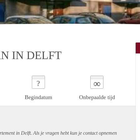
N IN DELFT
∞
?
Begindatum
Onbepaalde tijd
rtement
in Delft. Als je vragen hebt kun je contact opnemen