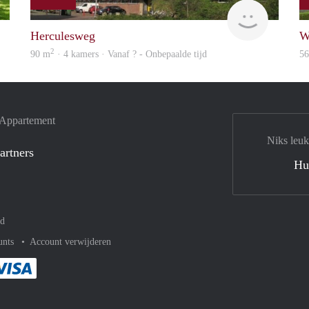
Woning
rent
Herculesweg
W
2
90 m
· 4 kamers · Vanaf ? - Onbepaalde tijd
5
e Appartement
Niks leuk
artners
Hu
nd
unts
Account verwijderen
met Paypal
kelijk af met Mastercard
ent gemakkelijk af met Meastro
Je rekent gemakkelijk af met Visa