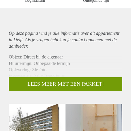
Begindatum
Onbepaalde tijd
Op deze pagina vind je alle informatie over dit
appartement
in Delft. Als je vragen hebt kun je contact opnemen met de
aanbieder.
Object: Direct bij de eigenaar
Huurtermijn: Onbepaalde termijn
Oplevering: Zie foto
Inkomen eis: 2,8 x Bruto huur
Garantiestelling mogelijk: Ja
LEES MEER MET EEN PAKKET!
Borg: 1 Maand
Bemiddeling kosten: Nee
Woningdelers toegestaan: Ja
Huisdieren toegestaan: Afhankelijk van de Eigenaar
Huurtoeslag grens: Nee
Geschikt voor studenten: Afhankelijk van de Eigenaar