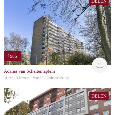
DELEN
986
€
Woni
Adama van Scheltemaplein
2
91 m
· 3 kamers · Vanaf ? - Onbepaalde tijd
DELEN