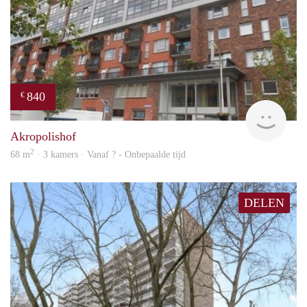
840
€
rent
Akropolishof
2
68 m
· 3 kamers · Vanaf ? - Onbepaalde tijd
DELEN