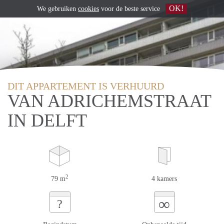
OK!
We gebruiken
cookies
voor de beste service
DIT APPARTEMENT IS VERHUURD
VAN ADRICHEMSTRAAT
IN DELFT
2
79 m
4 kamers
∞
?