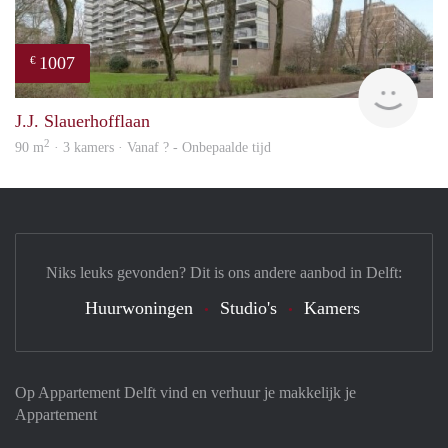
1007
€
finde
J.J. Slauerhofflaan
2
90 m
· 3 kamers · Vanaf ? - Onbepaalde tijd
Niks leuks gevonden? Dit is ons andere aanbod in Delft:
Huurwoningen
Studio's
Kamers
Op Appartement Delft vind en verhuur je makkelijk je
Appartement