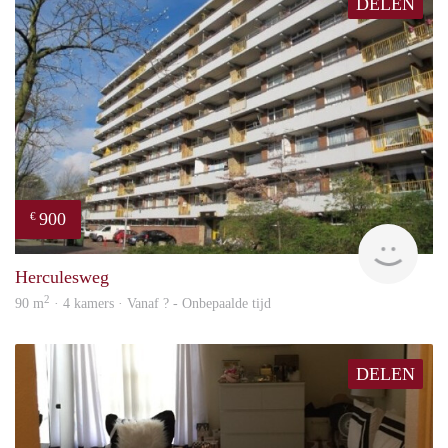
DELEN
900
€
rent
Herculesweg
2
90 m
· 4 kamers · Vanaf ? - Onbepaalde tijd
DELEN