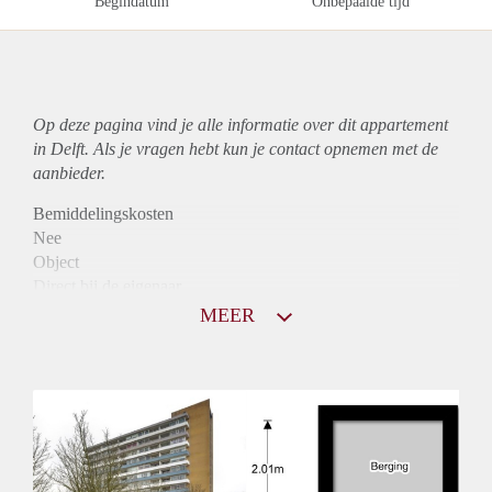
Begindatum
Onbepaalde tijd
Op deze pagina vind je alle informatie over dit
appartement
in Delft. Als je vragen hebt kun je contact opnemen met de
aanbieder.
Bemiddelingskosten
Nee
Object
Direct bij de eigenaar
Borg
MEER
935
Garantiestelling
Mogelijk
Huurtoeslag
Niet mogelijk
Inkomen eis
2,8 X Maandhuur Bruto