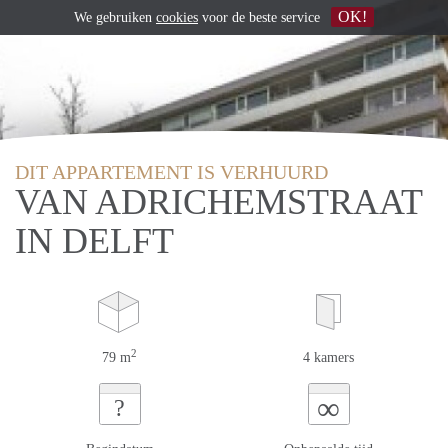
OK!
We gebruiken
cookies
voor de beste service
DIT APPARTEMENT IS VERHUURD
VAN ADRICHEMSTRAAT
IN DELFT
2
79 m
4 kamers
∞
?