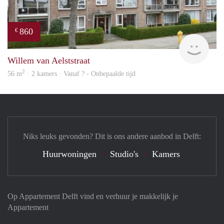
860
€
finde
Willem van Aelststraat
2
56 m
· 2 kamers · Vanaf ? - Onbepaalde tijd
Niks leuks gevonden? Dit is ons andere aanbod in Delft:
Huurwoningen
Studio's
Kamers
Op Appartement Delft vind en verhuur je makkelijk je
Appartement