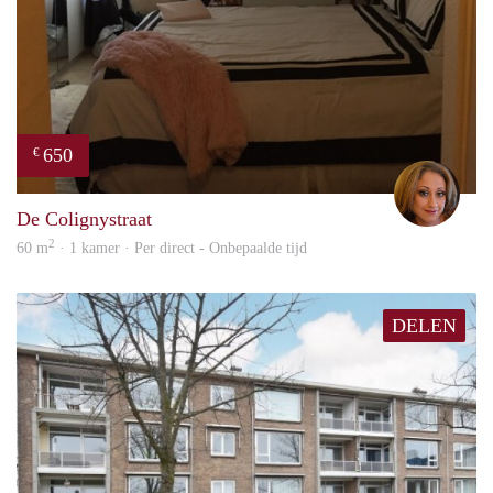
650
€
Lore
De Colignystraat
2
60 m
· 1 kamer · Per direct - Onbepaalde tijd
DELEN