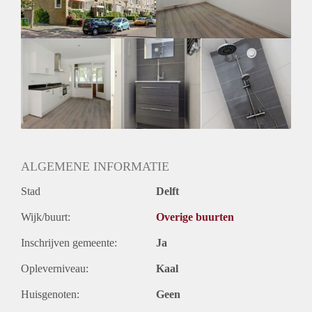
Huurtermijn
Onbepaalde termijn
Oplevering
Kaal
ALGEMENE INFORMATIE
Stad
Delft
Wijk/buurt:
Overige buurten
Inschrijven gemeente:
Ja
Opleverniveau:
Kaal
Huisgenoten:
Geen