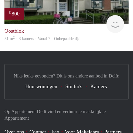
800
€
Woni
Oostblok
2
51 m
· 3 kamers · Vanaf ? - Onbepaalde tijd
Niks leuks gevonden? Dit is ons andere aanbod in Delft:
Huurwoningen
Studio's
Kamers
Op Appartement Delft vind en verhuur je makkelijk je
Appartement
Over ons
Contact
Faq
Voor Makelaars
Partners