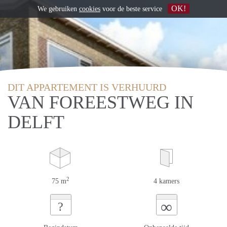
OK!
We gebruiken
cookies
voor de beste service
DIT APPARTEMENT IS VERHUURD
VAN FOREESTWEG IN
DELFT
2
75 m
4 kamers
∞
?