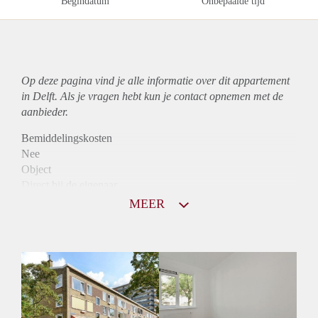
Begindatum
Onbepaalde tijd
Op deze pagina vind je alle informatie over dit
appartement
in Delft. Als je vragen hebt kun je contact opnemen met de
aanbieder.
Bemiddelingskosten
Nee
Object
Direct bij de eigenaar
Borg
MEER
875
Garantiestelling
Mogelijk
Huurtoeslag
Niet mogelijk
Inkomen eis
2,9 X Maandhuur Bruto