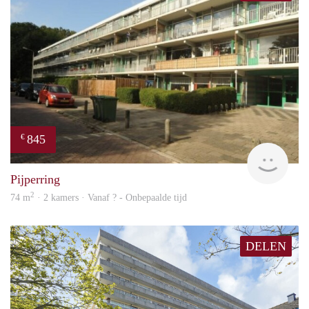
845
€
rent
Pijperring
2
74 m
· 2 kamers · Vanaf ? - Onbepaalde tijd
DELEN