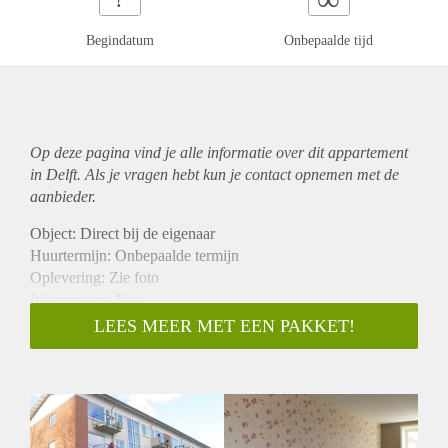
Begindatum
Onbepaalde tijd
Op deze pagina vind je alle informatie over dit
appartement
in Delft. Als je vragen hebt kun je contact opnemen met de
aanbieder.
Object: Direct bij de eigenaar
Huurtermijn: Onbepaalde termijn
Oplevering: Zie foto
Inkomen eis: Nee
Garantiestelling mogelijk: Nee
LEES MEER MET EEN PAKKET!
Borg: 1 Maand
Bemiddeling kosten: Nee
Woningdelers toegestaan: Nee
Huisdieren toegestaan: Afhankelijk van de Eigenaar
Huurtoeslag grens: Ja