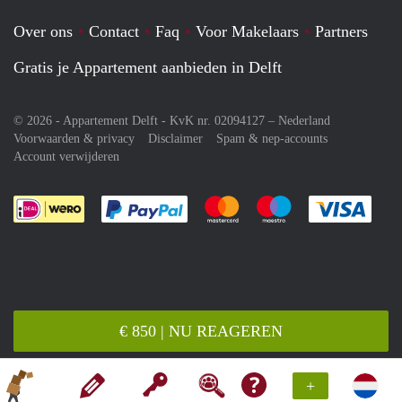
Over ons
Contact
Faq
Voor Makelaars
Partners
Gratis je Appartement aanbieden in Delft
© 2026 - Appartement Delft - KvK nr. 02094127 –
Nederland
Voorwaarden & privacy
Disclaimer
Spam & nep-accounts
Account verwijderen
Je rekent gemakkelijk af met Paypal
Je rekent gemakkelijk af met M
Je rekent gemakkelij
Je re
€ 850 | NU REAGEREN
+