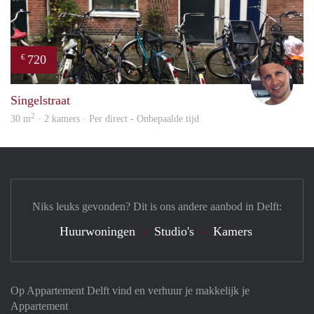
720
€
Mich
Singelstraat
2
30 m
· 2 kamers · Per direct - Onbepaalde tijd
Niks leuks gevonden? Dit is ons andere aanbod in Delft:
Huurwoningen
Studio's
Kamers
Op Appartement Delft vind en verhuur je makkelijk je
Appartement