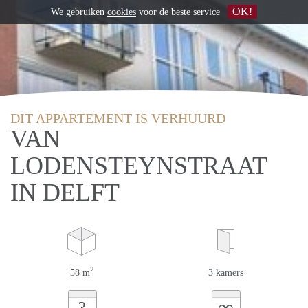
OK!
We gebruiken
cookies
voor de beste service
DIT APPARTEMENT IS VERHUURD
VAN
LODENSTEYNSTRAAT
IN DELFT
2
58 m
3 kamers
∞
?