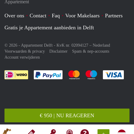
Appartement
Over ons
Contact
Faq
Voor Makelaars
Partners
Gratis je Appartement aanbieden in Delft
© 2026 - Appartement Delft - KvK nr. 02094127 –
Nederland
Voorwaarden & privacy
Disclaimer
Spam & nep-accounts
Account verwijderen
Je rekent gemakkelijk af met Paypal
Je rekent gemakkelijk af met M
Je rekent gemakkelij
Je re
€ 950 | NU REAGEREN
+