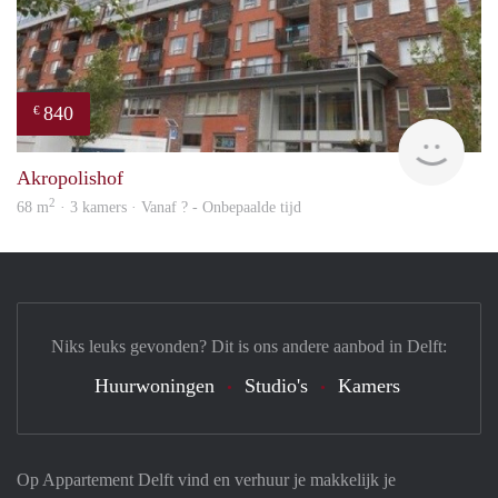
840
€
rent
Akropolishof
2
68 m
· 3 kamers · Vanaf ? - Onbepaalde tijd
Niks leuks gevonden? Dit is ons andere aanbod in Delft:
Huurwoningen
Studio's
Kamers
Op Appartement Delft vind en verhuur je makkelijk je