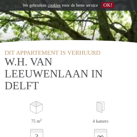
OK!
We gebruiken
cookies
voor de beste service
DIT APPARTEMENT IS VERHUURD
W.H. VAN
LEEUWENLAAN IN
DELFT
2
75 m
4 kamers
∞
?