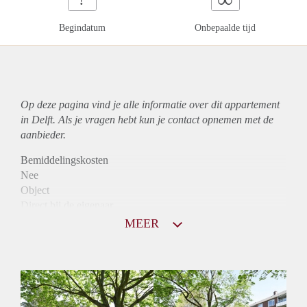
Begindatum
Onbepaalde tijd
Op deze pagina vind je alle informatie over dit
appartement
in Delft. Als je vragen hebt kun je contact opnemen met de
aanbieder.
Bemiddelingskosten
Nee
Object
Direct bij de eigenaar
Borg
MEER
950
Garantiestelling
Mogelijk
Huurtoeslag
Niet mogelijk