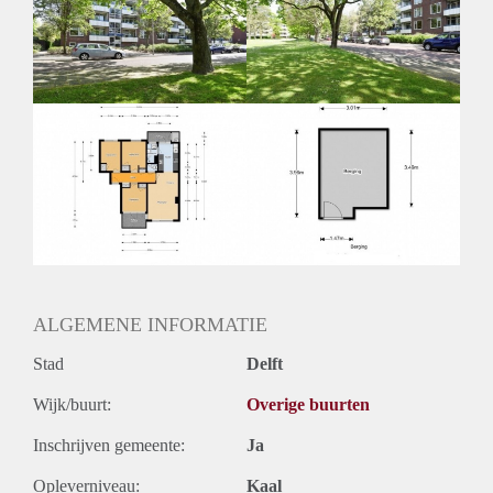
Inkomen eis
2,8 X Maandhuur Bruto
Huurtermijn
Onbepaalde termijn
Oplevering
Kaal
ALGEMENE INFORMATIE
Stad
Delft
Wijk/buurt:
Overige buurten
Inschrijven gemeente:
Ja
Opleverniveau:
Kaal