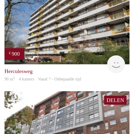
900
€
rent
Herculesweg
2
90 m
· 4 kamers · Vanaf ? - Onbepaalde tijd
DELEN