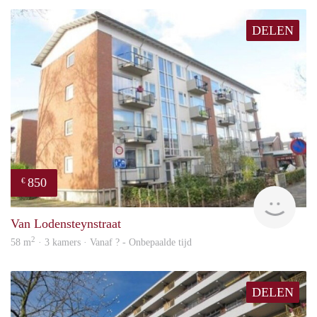
DELEN
850
€
finde
Van Lodensteynstraat
2
58 m
· 3 kamers · Vanaf ? - Onbepaalde tijd
DELEN