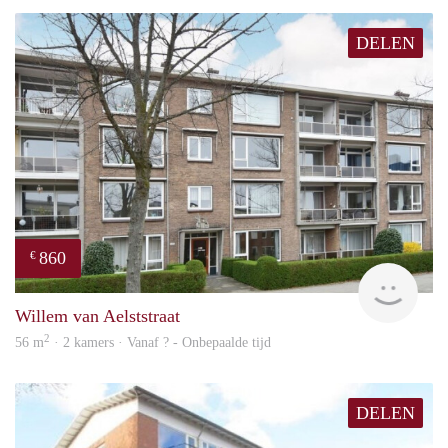
DELEN
860
€
Woni
Willem van Aelststraat
2
56 m
· 2 kamers · Vanaf ? - Onbepaalde tijd
DELEN