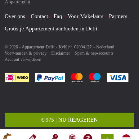
Appartement
Over ons
Contact
Faq
Voor Makelaars
Partners
Gratis je Appartement aanbieden in Delft
© 2026 - Appartement Delft - KvK nr. 02094127 –
Nederland
Voorwaarden & privacy
Disclaimer
Spam & nep-accounts
Account verwijderen
Je rekent gemakkelijk af met Paypal
Je rekent gemakkelijk af met M
Je rekent gemakkelij
Je re
€ 975 | NU REAGEREN
+