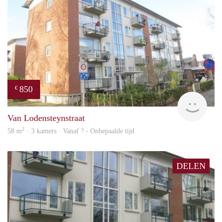
850
€
finde
Van Lodensteynstraat
2
58 m
· 3 kamers · Vanaf ? - Onbepaalde tijd
DELEN