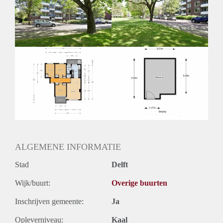
Inkomen eis
2,8 X Maandhuur Bruto
Huurtermijn
Onbepaalde termijn
Oplevering
Kaal
ALGEMENE INFORMATIE
Stad
Delft
Wijk/buurt:
Overige buurten
Inschrijven gemeente:
Ja
Opleverniveau:
Kaal