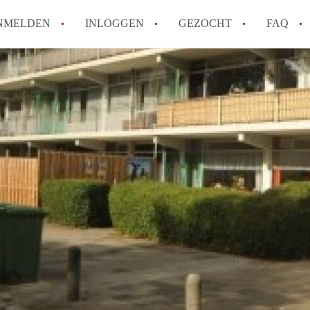
NMELDEN
INLOGGEN
GEZOCHT
FAQ
How to translate AppartementDelft!
Wat is AppartementDelft?
Hoeveel kost het om te reageren op een A
Wat is de privacyverklaring van Appartem
Berekent AppartementDelft makelaarsver
Alle veelgestelde vragen