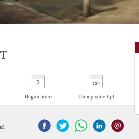
FT
∞
?
Begindatum
Onbepaalde tijd
n!