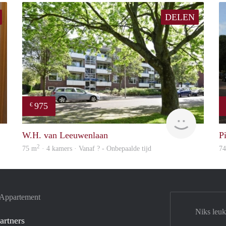
DELEN
975
€
Loren
Woning
W.H. van Leeuwenlaan
P
2
75 m
· 4 kamers · Vanaf ? - Onbepaalde tijd
7
e Appartement
Niks leuk
artners