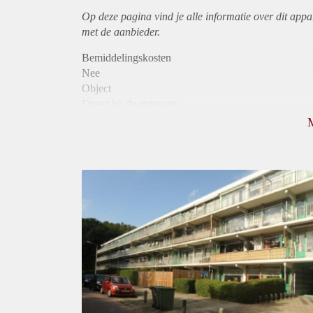
Op deze pagina vind je alle informatie over dit
appa
met de aanbieder.
Bemiddelingskosten
Nee
Object
Direct bij de eigenaar
Borg
845
Garantiestelling
Niet mogelijk
Huurtoeslag
Mogelijk
Inkomen eis
N.V.T.
Huurtermijn
Onbepaalde termijn
Oplevering
Kaal