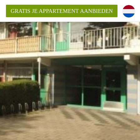
GRATIS JE APPARTEMENT AANBIEDEN
ppartement in Delft?
entDelft?
goeding/bemiddelingsvergoeding?