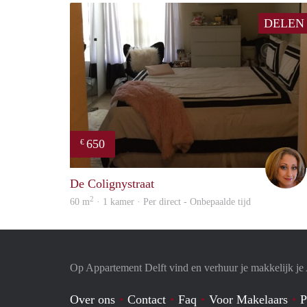
DELEN
650
€
De Colignystraat
2
60 m
· 1 kamer · Per direct - Onbepaalde tijd
Op Appartement Delft vind en verhuur je makkelijk j
Over ons
Contact
Faq
Voor Makelaars
P