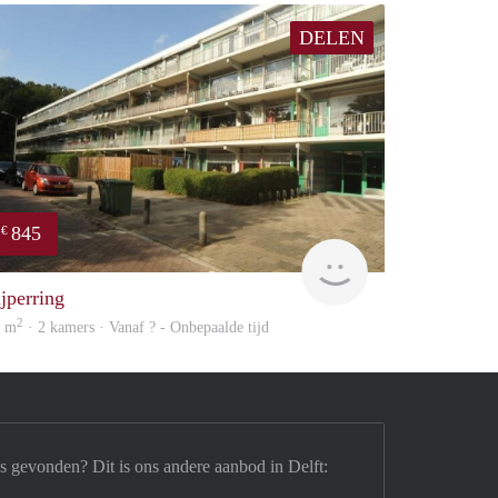
DELEN
845
€
rent
ijperring
2
4 m
· 2 kamers · Vanaf ? - Onbepaalde tijd
s gevonden? Dit is ons andere aanbod in Delft: