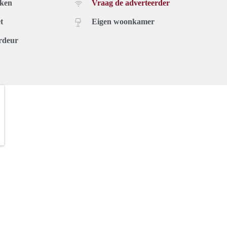
uken
Vraag de adverteerder
t
Eigen woonkamer
rdeur