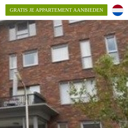
GRATIS JE APPARTEMENT AANBIEDEN
ppartement in Delft?
entDelft?
goeding/bemiddelingsvergoeding?