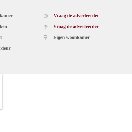
dkamer
Vraag de adverteerder
uken
Vraag de adverteerder
t
Eigen woonkamer
rdeur