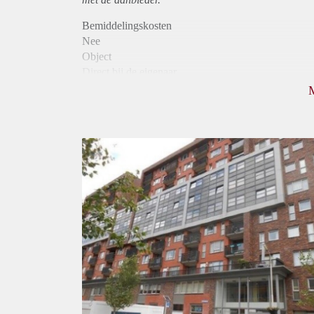
Bemiddelingskosten
Nee
Object
Direct bij de eigenaar
Borg
900
Garantiestelling
Mogelijk
Huurtoeslag
Niet mogelijk
Inkomen eis
2,8 X Maandhuur Bruto
Huurtermijn
Onbepaalde termijn
Oplevering
Kaal