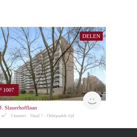
DELEN
1007
€
finder
.J. Slauerhofflaan
2
0 m
· 3 kamers · Vanaf ? - Onbepaalde tijd