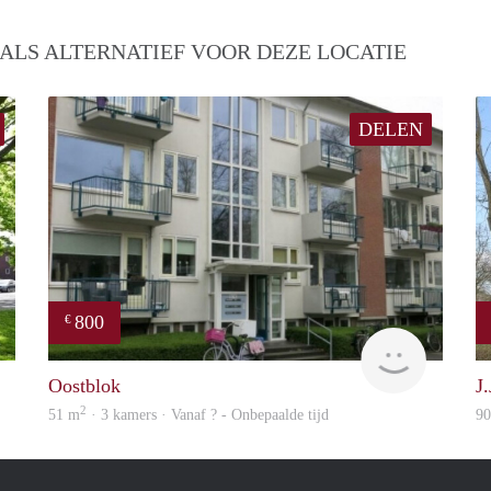
ALS ALTERNATIEF VOOR DEZE LOCATIE
DELEN
800
€
finder
Woning
Oostblok
J
2
51 m
· 3 kamers · Vanaf ? - Onbepaalde tijd
9