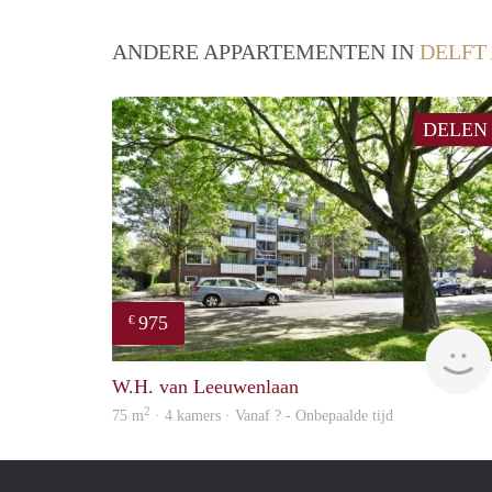
ANDERE APPARTEMENTEN IN
DELFT
DELEN
975
€
W.H. van Leeuwenlaan
2
75 m
· 4 kamers · Vanaf ? - Onbepaalde tijd