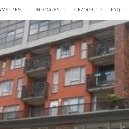
NMELDEN
INLOGGEN
GEZOCHT
FAQ
How to translate AppartementDelft!
Wat is AppartementDelft?
Hoeveel kost het om te reageren op een A
Wat is de privacyverklaring van Appartem
Berekent AppartementDelft makelaarsver
Alle veelgestelde vragen