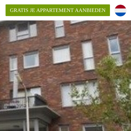
GRATIS JE APPARTEMENT AANBIEDEN
ppartement in Delft?
entDelft?
goeding/bemiddelingsvergoeding?