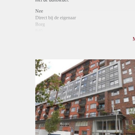
Nee
Direct bij de eigenaar
Borg
840
Garantiestelling
Niet mogelijk
Huurtoeslag
Mogelijk
Inkomen eis
N.V.T.
Huurtermijn
Onbepaalde termijn
Oplevering
Kaal