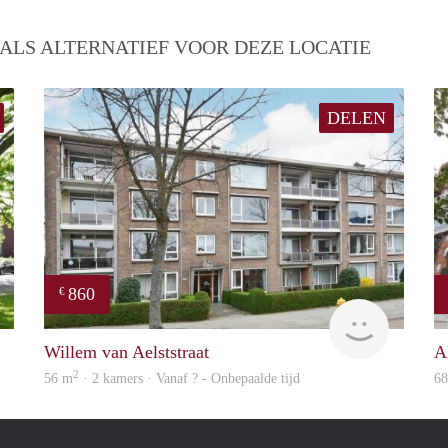
ALS ALTERNATIEF VOOR DEZE LOCATIE
DELEN
860
€
Woning
finder
Willem van Aelststraat
A
2
56 m
· 2 kamers · Vanaf ? - Onbepaalde tijd
6