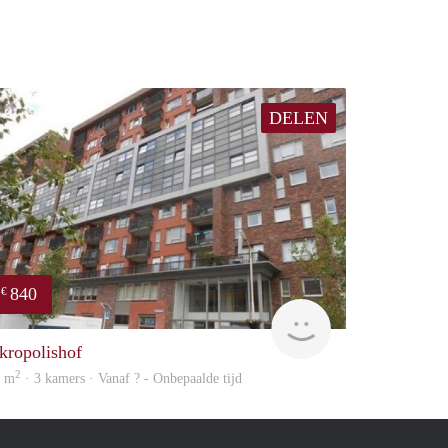
DELEN
840
€
rent
kropolishof
2
8 m
· 3 kamers · Vanaf ? - Onbepaalde tijd