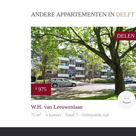
ANDERE APPARTEMENTEN IN
DELFT
DELEN
975
€
W.H. van Leeuwenlaan
2
75 m
· 4 kamers · Vanaf ? - Onbepaalde tijd