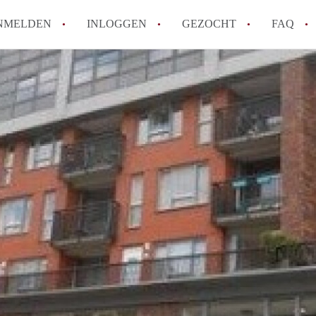
NMELDEN
INLOGGEN
GEZOCHT
FAQ
How to translate AppartementDelft!
Wat is AppartementDelft?
Hoeveel kost het om te reageren op een A
Wat is de privacyverklaring van Appartem
Berekent AppartementDelft makelaarsver
Alle veelgestelde vragen