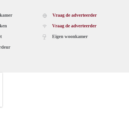
dkamer
Vraag de adverteerder
uken
Vraag de adverteerder
t
Eigen woonkamer
rdeur