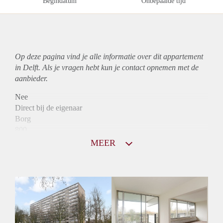
Begindatum
Onbepaalde tijd
Op deze pagina vind je alle informatie over dit
appartement
in Delft. Als je vragen hebt kun je contact opnemen met de
aanbieder.
Nee
Direct bij de eigenaar
Borg
800
Garantiestelling
MEER
Niet mogelijk
Huurtoeslag
Mogelijk
Inkomen eis
N.V.T.
Huurtermijn
Onbepaalde termijn