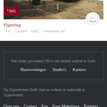
845
€
finde
Pijperring
2
74 m
· 2 kamers · Vanaf ? - Onbepaalde tijd
Niks leuks gevonden? Dit is ons andere aanbod in Delft:
Huurwoningen
Studio's
Kamers
Op Appartement Delft vind en verhuur je makkelijk je
Appartement
Over ons
Contact
Faq
Voor Makelaars
Partners