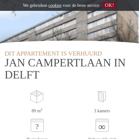
OK!
We gebruiken
cookies
voor de beste service
DIT APPARTEMENT IS VERHUURD
JAN CAMPERTLAAN IN
DELFT
2
89 m
3 kamers
∞
?