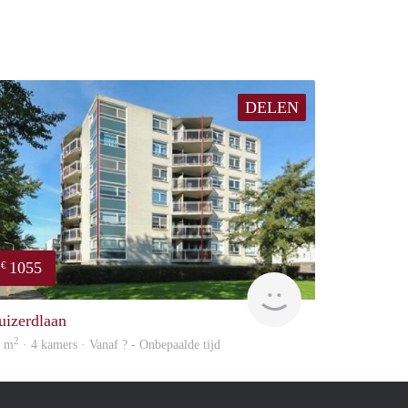
DELEN
1055
€
rent
uizerdlaan
2
5 m
· 4 kamers · Vanaf ? - Onbepaalde tijd