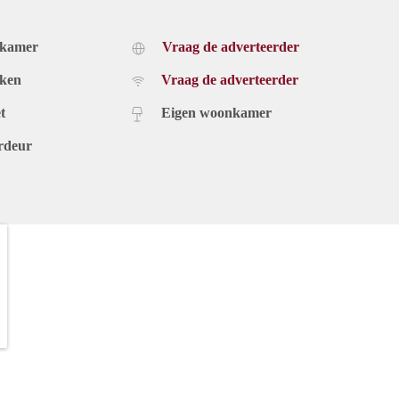
dkamer
Vraag de adverteerder
uken
Vraag de adverteerder
t
Eigen woonkamer
rdeur