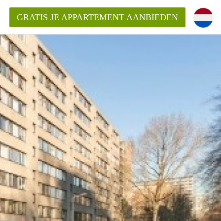
GRATIS JE APPARTEMENT AANBIEDEN
ppartement in Delft?
entDelft?
goeding/bemiddelingsvergoeding?