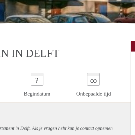
N IN DELFT
∞
?
Begindatum
Onbepaalde tijd
rtement
in Delft. Als je vragen hebt kun je contact opnemen