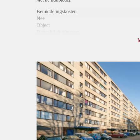
Bemiddelingskosten
Nee
Object
Direct bij de eigenaar
Borg
1125
Garantiestelling
Mogelijk
Huurtoeslag
Niet mogelijk
Inkomen eis
3,1 X Maandhuur Bruto
Huurtermijn
Onbepaalde termijn
Oplevering
Kaal