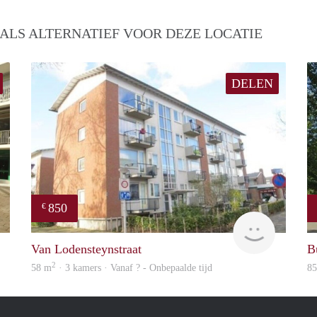
ALS ALTERNATIEF VOOR DEZE LOCATIE
DELEN
850
€
rent
finder
Van Lodensteynstraat
B
2
58 m
· 3 kamers · Vanaf ? - Onbepaalde tijd
8