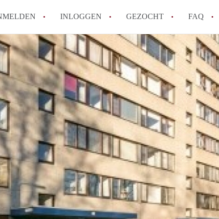
NMELDEN
INLOGGEN
GEZOCHT
FAQ
How to translate AppartementDelft!
Wat is AppartementDelft?
Hoeveel kost het om te reageren op een A
Wat is de privacyverklaring van Appartem
Berekent AppartementDelft makelaarsver
Alle veelgestelde vragen