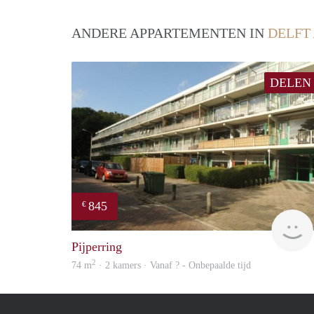
ANDERE APPARTEMENTEN IN
DELFT
DELEN
845
€
Pijperring
2
74 m
· 2 kamers · Vanaf ? - Onbepaalde tijd