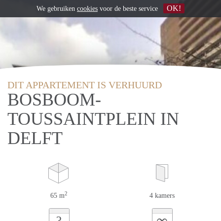
OK!
We gebruiken
cookies
voor de beste service
DIT APPARTEMENT IS VERHUURD
BOSBOOM-
TOUSSAINTPLEIN IN
DELFT
2
65 m
4 kamers
∞
?