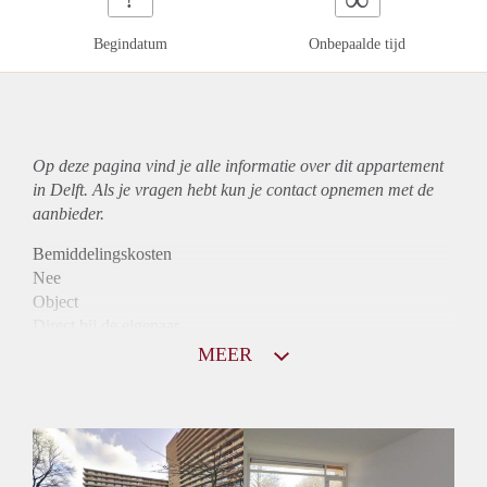
Begindatum
Onbepaalde tijd
Op deze pagina vind je alle informatie over dit
appartement
in Delft. Als je vragen hebt kun je contact opnemen met de
aanbieder.
Bemiddelingskosten
Nee
Object
Direct bij de eigenaar
Borg
MEER
865
Garantiestelling
Mogelijk
Huurtoeslag
Niet mogelijk