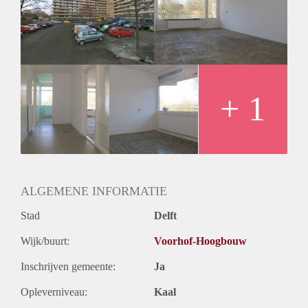
Inkomen eis
3,2 X De bruto Huur
Huurtermijn
Onbepaalde termijn
Oplevering
Kaal
+ 1
ALGEMENE INFORMATIE
Stad
Delft
Wijk/buurt:
Voorhof-Hoogbouw
Inschrijven gemeente:
Ja
Opleverniveau:
Kaal