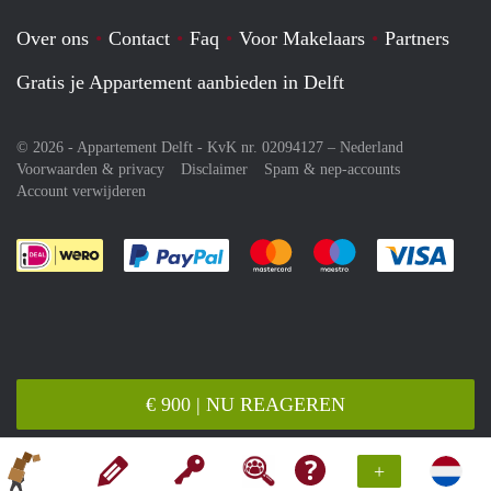
Over ons
Contact
Faq
Voor Makelaars
Partners
Gratis je Appartement aanbieden in Delft
© 2026 - Appartement Delft - KvK nr. 02094127 –
Nederland
Voorwaarden & privacy
Disclaimer
Spam & nep-accounts
Account verwijderen
Je rekent gemakkelijk af met Paypal
Je rekent gemakkelijk af met M
Je rekent gemakkelij
Je re
€ 900 | NU REAGEREN
+