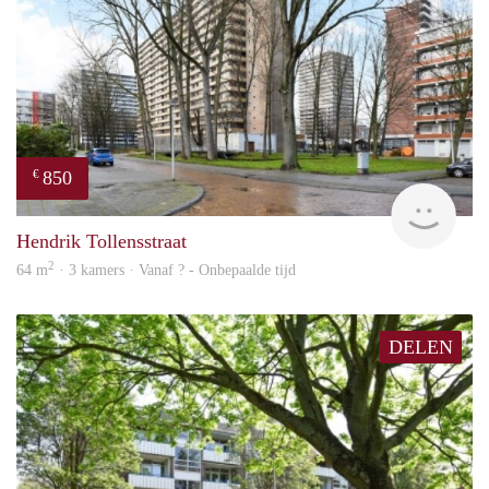
850
€
finde
Hendrik Tollensstraat
2
64 m
· 3 kamers · Vanaf ? - Onbepaalde tijd
DELEN