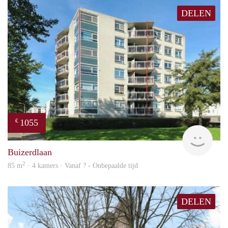
DELEN
1055
€
rent
Buizerdlaan
2
85 m
· 4 kamers · Vanaf ? - Onbepaalde tijd
DELEN