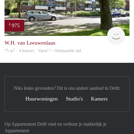
975
€
Woni
W.H. van Leeuwenlaan
2
75 m
· 4 kamers · Vanaf ? - Onbepaalde tijd
Niks leuks gevonden? Dit is ons andere aanbod in Delft:
Huurwoningen
Studio's
Kamers
Op Appartement Delft vind en verhuur je makkelijk je
Appartement