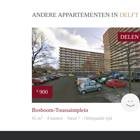
ANDERE APPARTEMENTEN IN
DELFT
DELEN
900
€
Bosboom-Toussaintplein
2
65 m
· 4 kamers · Vanaf ? - Onbepaalde tijd