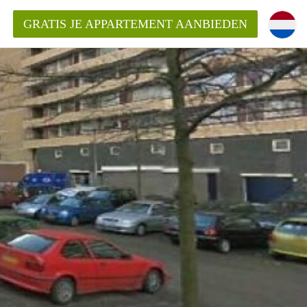
GRATIS JE APPARTEMENT AANBIEDEN
ppartement in Delft?
entDelft?
goeding/bemiddelingsvergoeding?