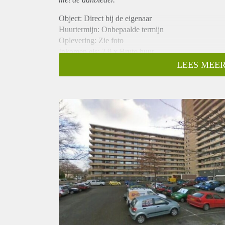
Object: Direct bij de eigenaar
Huurtermijn: Onbepaalde termijn
Oplevering: Zie foto
Inkomen eis: 2,9 x Bruto huur
Garantiestelling mogelijk: Ja
LEES MEER
Borg: 1 Maand
Bemiddeling kosten: Nee
Woningdelers toegestaan: Ja
Huisdieren toegestaan: Afhankelijk van de Eigenaar
Huurtoeslag grens: Nee
Geschikt voor studenten: Afhankelijk van de Eigena