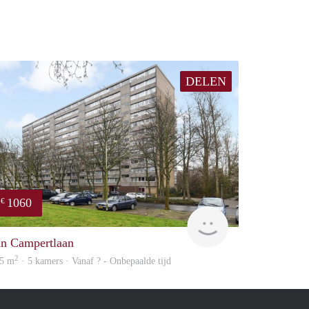
DELEN
1060
€
Woning
an Campertlaan
2
5 m
· 5 kamers · Vanaf ? - Onbepaalde tijd