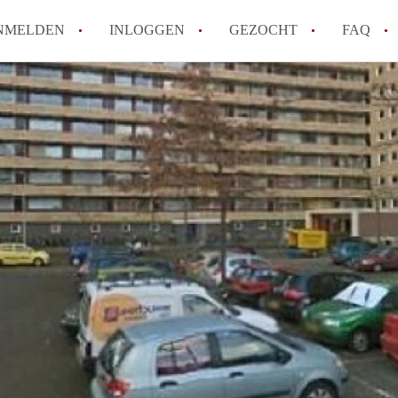
NMELDEN
INLOGGEN
GEZOCHT
FAQ
How to translate AppartementDelft!
Wat is AppartementDelft?
Hoeveel kost het om te reageren op een A
Wat is de privacyverklaring van Appartem
Berekent AppartementDelft makelaarsver
Alle veelgestelde vragen