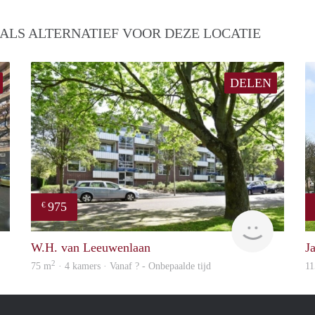
ALS ALTERNATIEF VOOR DEZE LOCATIE
DELEN
975
€
finder
Woning
W.H. van Leeuwenlaan
J
2
75 m
· 4 kamers · Vanaf ? - Onbepaalde tijd
11