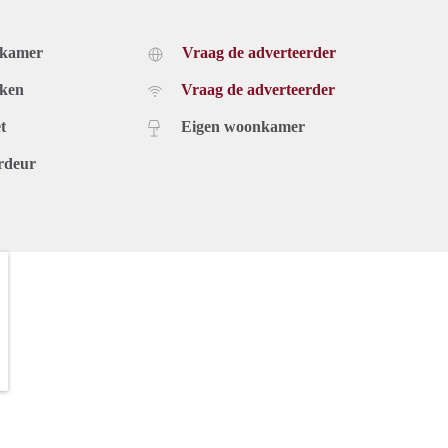
dkamer
Vraag de adverteerder
uken
Vraag de adverteerder
t
Eigen woonkamer
rdeur