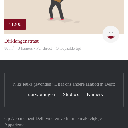
1200
€
Catha
Dirklangenstraat
2
80 m
· 3 kamers · Per direct - Onbepaalde tijd
Niks leuks gevonden? Dit is ons andere aanbod in Delft:
Huurwoningen
Studio's
Kamers
Op Appartement Delft vind en verhuur je makkelijk je
Appartement