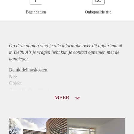
Begindatum
Onbepaalde tijd
Op deze pagina vind je alle informatie over dit
appartement
in Delft. Als je vragen hebt kun je contact opnemen met de
aanbieder.
Bemiddelingskosten
Nee
Object
Direct bij de eigenaar
Borg
MEER
865
Garantiestelling
Mogelijk
Huurtoeslag
Niet mogelijk