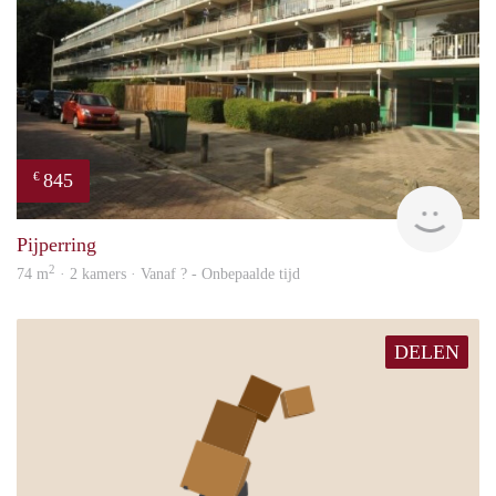
845
€
finde
Pijperring
2
74 m
· 2 kamers · Vanaf ? - Onbepaalde tijd
DELEN