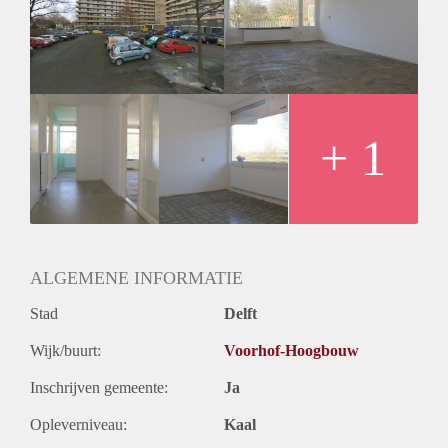
Inkomen eis
3,2 X De bruto Huur
Huurtermijn
Onbepaalde termijn
Oplevering
Kaal
+ 1
ALGEMENE INFORMATIE
Stad
Delft
Wijk/buurt:
Voorhof-Hoogbouw
Inschrijven gemeente:
Ja
Opleverniveau:
Kaal