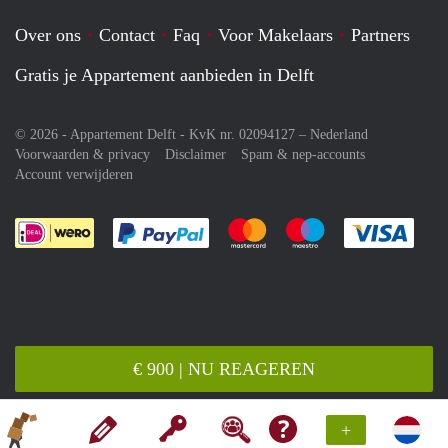
Over ons
Contact
Faq
Voor Makelaars
Partners
Gratis je Appartement aanbieden in Delft
© 2026 - Appartement Delft - KvK nr. 02094127 –
Nederland
Voorwaarden & privacy
Disclaimer
Spam & nep-accounts
Account verwijderen
Je rekent gemakkelijk af met Paypal
Je rekent gemakkelijk af met M
Je rekent gemakkelij
Je re
€ 900 | NU REAGEREN
+