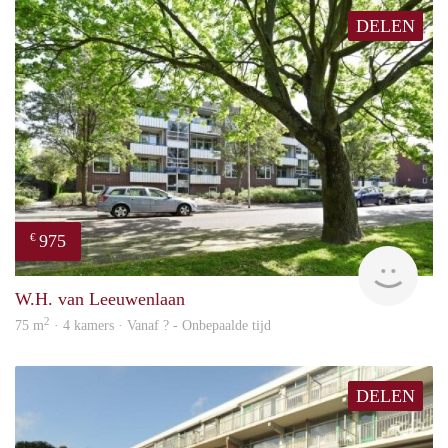
DELEN
975
€
finde
W.H. van Leeuwenlaan
2
75 m
· 4 kamers · Vanaf ? - Onbepaalde tijd
DELEN