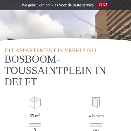
OK!
We gebruiken
cookies
voor de beste service
DIT APPARTEMENT IS VERHUURD
BOSBOOM-
TOUSSAINTPLEIN IN
DELFT
2
65 m
4 kamers
∞
?