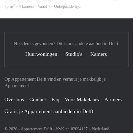
2
75 m
· 4 kamers · Vanaf ? - Onbepaalde tijd
Niks leuks gevonden? Dit is ons andere aanbod in Delft:
Huurwoningen
Studio's
Kamers
Op Appartement Delft vind en verhuur je makkelijk je
Appartement
Over ons
Contact
Faq
Voor Makelaars
Partners
Gratis je Appartement aanbieden in Delft
© 2026 - Appartement Delft - KvK nr. 02094127 –
Nederland