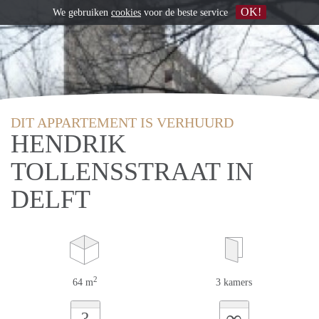
OK!
We gebruiken
cookies
voor de beste service
DIT APPARTEMENT IS VERHUURD
HENDRIK
TOLLENSSTRAAT IN
DELFT
2
64 m
3 kamers
∞
?