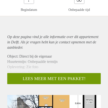
Begindatum
Onbepaalde tijd
Op deze pagina vind je alle informatie over dit
appartement
in Delft. Als je vragen hebt kun je contact opnemen met de
aanbieder.
Object: Direct bij de eigenaar
Huurtermijn: Onbepaalde termijn
Oplevering: Zie foto
Inkomen eis: Nee
Garantiestelling mogelijk: Nee
LEES MEER MET EEN PAKKET!
Borg: 1 Maand
Bemiddeling kosten: Nee
Woningdelers toegestaan: Nee
Huisdieren toegestaan: Afhankelijk van de Eigenaar
Huurtoeslag grens: Ja