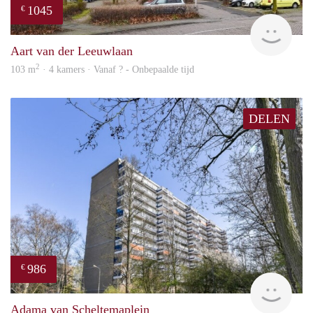
1045
€
finde
Aart van der Leeuwlaan
2
103 m
· 4 kamers · Vanaf ? - Onbepaalde tijd
DELEN
986
€
Woni
Adama van Scheltemaplein