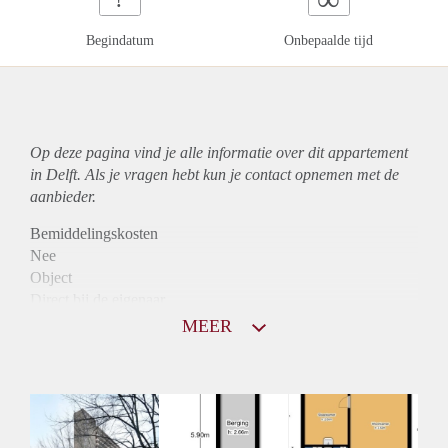
Begindatum
Onbepaalde tijd
Op deze pagina vind je alle informatie over dit
appartement
in Delft. Als je vragen hebt kun je contact opnemen met de
aanbieder.
Bemiddelingskosten
Nee
Object
Direct bij de eigenaar
Borg
MEER
780
Garantiestelling
Niet mogelijk
Huurtoeslag
Mogelijk