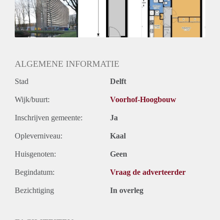
Inkomen eis
N.V.T.
Huurtermijn
Onbepaalde termijn
Oplevering
Kaal
ALGEMENE INFORMATIE
Stad
Delft
Wijk/buurt:
Voorhof-Hoogbouw
Inschrijven gemeente:
Ja
Opleverniveau:
Kaal
Huisgenoten:
Geen
Begindatum:
Vraag de adverteerder
Bezichtiging
In overleg