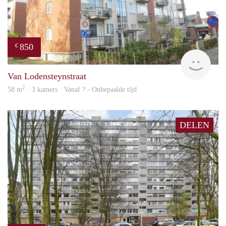
850
€
finde
Van Lodensteynstraat
2
58 m
· 3 kamers · Vanaf ? - Onbepaalde tijd
DELEN