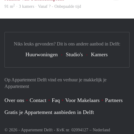
2
91 m
· 3 kamers · Vanaf ? - Onbepaalde tijd
Niks leuks gevonden? Dit is ons andere aanbod in Delft:
Huurwoningen
Studio's
Kamers
Op Appartement Delft vind en verhuur je makkelijk je
Appartement
Over ons
Contact
Faq
Voor Makelaars
Partners
Gratis je Appartement aanbieden in Delft
© 2026 - Appartement Delft - KvK nr. 02094127 –
Nederland