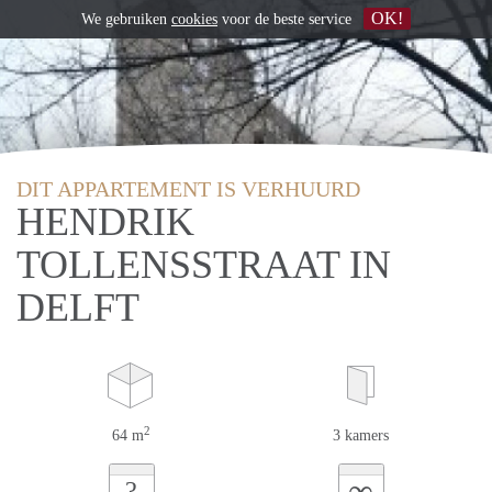
OK!
We gebruiken
cookies
voor de beste service
DIT APPARTEMENT IS VERHUURD
HENDRIK
TOLLENSSTRAAT IN
DELFT
2
64 m
3 kamers
∞
?