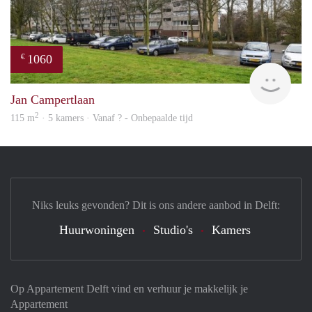
1060
€
finde
Jan Campertlaan
2
115 m
· 5 kamers · Vanaf ? - Onbepaalde tijd
Niks leuks gevonden? Dit is ons andere aanbod in Delft:
Huurwoningen
Studio's
Kamers
Op Appartement Delft vind en verhuur je makkelijk je
Appartement