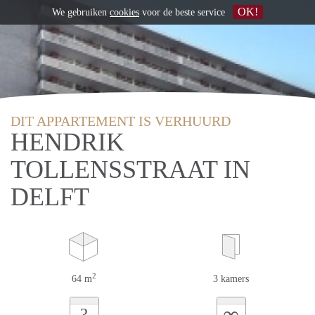
OK!
We gebruiken
cookies
voor de beste service
DIT APPARTEMENT IS VERHUURD
HENDRIK
TOLLENSSTRAAT IN
DELFT
2
64 m
3 kamers
∞
?