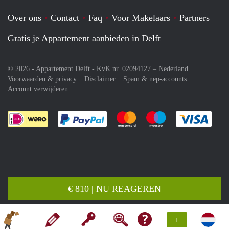
Over ons
Contact
Faq
Voor Makelaars
Partners
Gratis je Appartement aanbieden in Delft
© 2026 - Appartement Delft - KvK nr. 02094127 –
Nederland
Voorwaarden & privacy
Disclaimer
Spam & nep-accounts
Account verwijderen
Je rekent gemakkelijk af met Paypal
Je rekent gemakkelijk af met M
Je rekent gemakkelij
Je re
€ 810 | NU REAGEREN
+