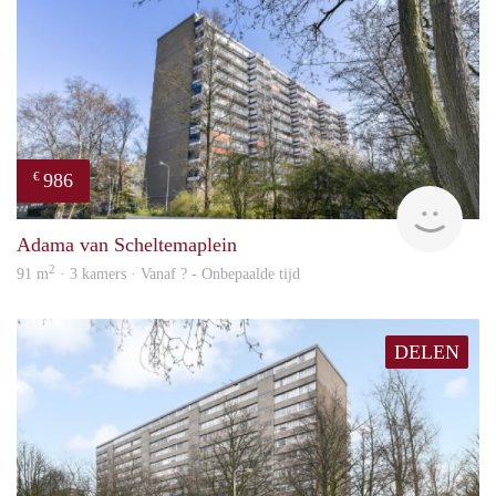
986
€
finde
Adama van Scheltemaplein
2
91 m
· 3 kamers · Vanaf ? - Onbepaalde tijd
DELEN