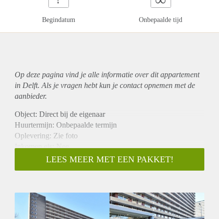
Begindatum
Onbepaalde tijd
Op deze pagina vind je alle informatie over dit
appartement
in Delft. Als je vragen hebt kun je contact opnemen met de
aanbieder.
Object: Direct bij de eigenaar
Huurtermijn: Onbepaalde termijn
Oplevering: Zie foto
Inkomen eis: Nee
Garantiestelling mogelijk: Nee
LEES MEER MET EEN PAKKET!
Borg: 1 Maand
Bemiddeling kosten: Nee
Woningdelers toegestaan: Nee
Huisdieren toegestaan: Afhankelijk van de Eigenaar
Huurtoeslag grens: Ja