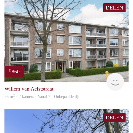
DELEN
860
€
finde
Willem van Aelststraat
2
56 m
· 2 kamers · Vanaf ? - Onbepaalde tijd
DELEN