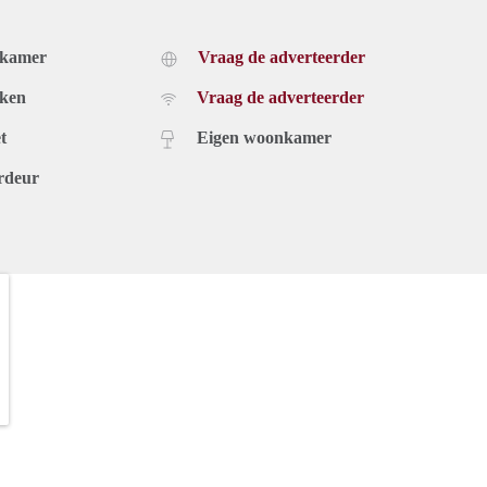
dkamer
Vraag de adverteerder
uken
Vraag de adverteerder
t
Eigen woonkamer
rdeur