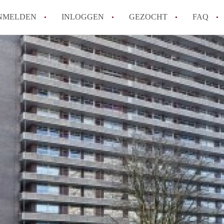
NMELDEN
INLOGGEN
GEZOCHT
FAQ
How to translate AppartementDelft!
Wat is AppartementDelft?
Hoeveel kost het om te reageren op een A
Wat is de privacyverklaring van Appartem
Berekent AppartementDelft makelaarsver
Alle veelgestelde vragen