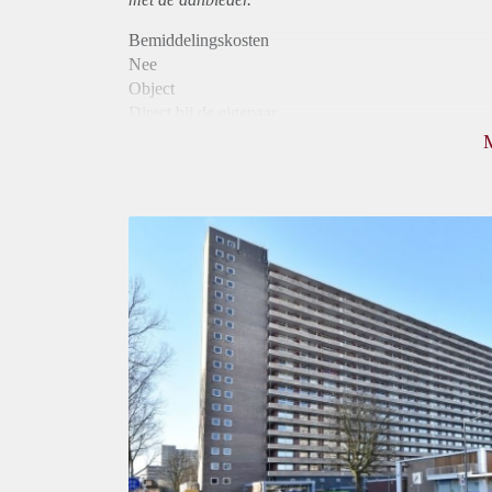
Bemiddelingskosten
Nee
Object
Direct bij de eigenaar
Borg
760
Garantiestelling
Niet mogelijk
Huurtoeslag
Mogelijk
Inkomen eis
N.V.T.
Huurtermijn
Onbepaalde termijn
Oplevering
Kaal