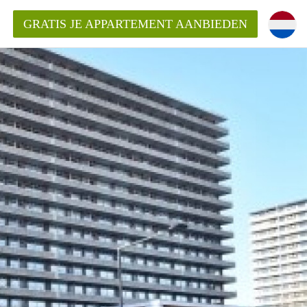
GRATIS JE APPARTEMENT AANBIEDEN
ppartement in Delft?
entDelft?
goeding/bemiddelingsvergoeding?