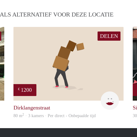
ALS ALTERNATIEF VOOR DEZE LOCATIE
DELEN
1200
€
rent
Catharina
Dirklangenstraat
S
2
80 m
· 3 kamers · Per direct - Onbepaalde tijd
3