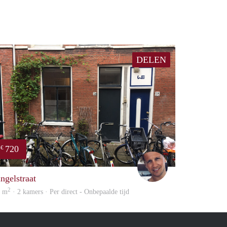
DELEN
720
€
Michiel
ingelstraat
2
0 m
· 2 kamers · Per direct - Onbepaalde tijd