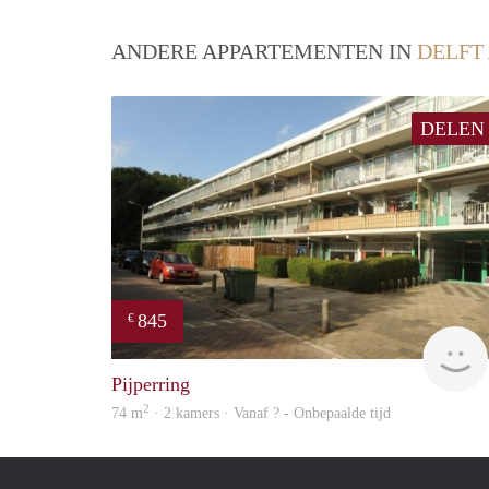
ANDERE APPARTEMENTEN IN
DELFT
DELEN
845
€
Pijperring
2
74 m
· 2 kamers · Vanaf ? - Onbepaalde tijd