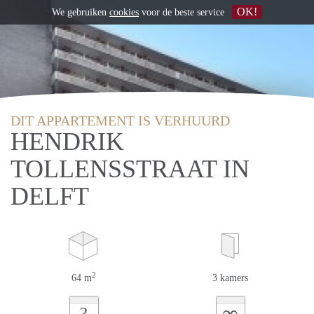
OK!
We gebruiken
cookies
voor de beste service
DIT APPARTEMENT IS VERHUURD
HENDRIK
TOLLENSSTRAAT IN
DELFT
2
64 m
3 kamers
∞
?