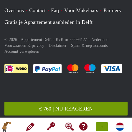
Over ons
Contact
Faq
Voor Makelaars
Partners
Gratis je Appartement aanbieden in Delft
© 2026 - Appartement Delft - KvK nr. 02094127 –
Nederland
Voorwaarden & privacy
Disclaimer
Spam & nep-accounts
Account verwijderen
Je rekent gemakkelijk af met Paypal
Je rekent gemakkelijk af met M
Je rekent gemakkelij
Je re
€ 760 | NU REAGEREN
+