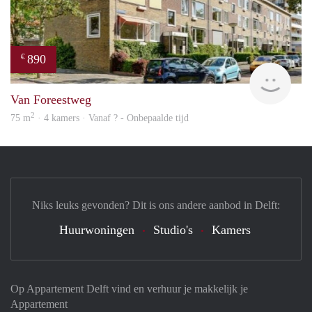
890
€
finde
Van Foreestweg
2
75 m
· 4 kamers · Vanaf ? - Onbepaalde tijd
Niks leuks gevonden? Dit is ons andere aanbod in Delft:
Huurwoningen
Studio's
Kamers
Op Appartement Delft vind en verhuur je makkelijk je
Appartement