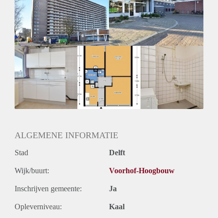
Inkomen eis
N.V.T.
Huurtermijn
Onbepaalde termijn
Oplevering
Kaal
ALGEMENE INFORMATIE
Stad
Delft
Wijk/buurt:
Voorhof-Hoogbouw
Inschrijven gemeente:
Ja
Opleverniveau:
Kaal