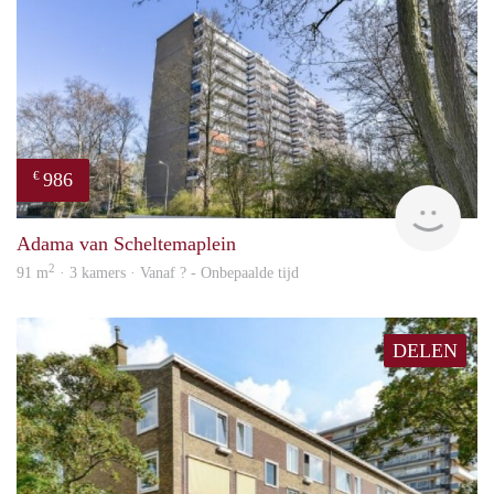
986
€
finde
Adama van Scheltemaplein
2
91 m
· 3 kamers · Vanaf ? - Onbepaalde tijd
DELEN