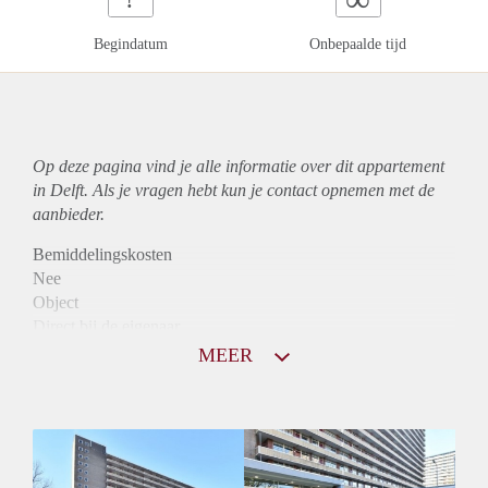
Begindatum
Onbepaalde tijd
Op deze pagina vind je alle informatie over dit
appartement
in Delft. Als je vragen hebt kun je contact opnemen met de
aanbieder.
Bemiddelingskosten
Nee
Object
Direct bij de eigenaar
Borg
MEER
760
Garantiestelling
Niet mogelijk
Huurtoeslag
Mogelijk