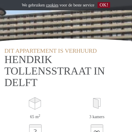
OK!
We gebruiken
cookies
voor de beste service
DIT APPARTEMENT IS VERHUURD
HENDRIK
TOLLENSSTRAAT IN
DELFT
2
65 m
3 kamers
∞
?