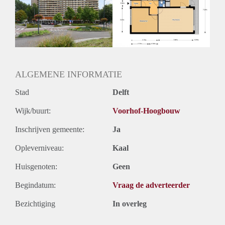
Inkomen eis
N.V.T.
Huurtermijn
Onbepaalde termijn
Oplevering
Kaal
ALGEMENE INFORMATIE
Stad
Delft
Wijk/buurt:
Voorhof-Hoogbouw
Inschrijven gemeente:
Ja
Opleverniveau:
Kaal
Huisgenoten:
Geen
Begindatum:
Vraag de adverteerder
Bezichtiging
In overleg