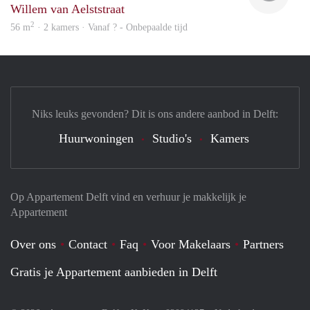
Willem van Aelststraat
2
56 m
· 2 kamers · Vanaf ? - Onbepaalde tijd
Niks leuks gevonden? Dit is ons andere aanbod in Delft:
Huurwoningen
Studio's
Kamers
Op Appartement Delft vind en verhuur je makkelijk je
Appartement
Over ons
Contact
Faq
Voor Makelaars
Partners
Gratis je Appartement aanbieden in Delft