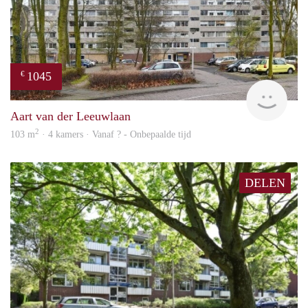
1045
€
finde
Aart van der Leeuwlaan
2
103 m
· 4 kamers · Vanaf ? - Onbepaalde tijd
DELEN