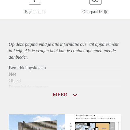
Begindatum
Onbepaalde tijd
Op deze pagina vind je alle informatie over dit
appartement
in Delft. Als je vragen hebt kun je contact opnemen met de
aanbieder.
Bemiddelingskosten
Nee
Object
Direct bij de eigenaar
Borg
MEER
810
Garantiestelling
Niet mogelijk
Huurtoeslag
Mogelijk