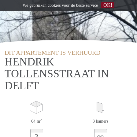
OK!
We gebruiken
cookies
voor de beste service
DIT APPARTEMENT IS VERHUURD
HENDRIK
TOLLENSSTRAAT IN
DELFT
2
64 m
3 kamers
∞
?