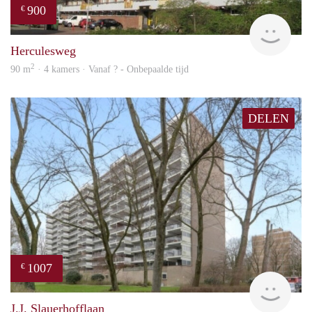
900
€
rent
Herculesweg
2
90 m
· 4 kamers · Vanaf ? - Onbepaalde tijd
DELEN
1007
€
Woni
J.J. Slauerhofflaan