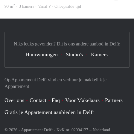
2
90 m
· 3 kamers · Vanaf ? - Onbepaalde tijd
Niks leuks gevonden? Dit is ons andere aanbod in Delft:
Huurwoningen
Studio's
Kamers
Op Appartement Delft vind en verhuur je makkelijk je
Appartement
Over ons
Contact
Faq
Voor Makelaars
Partners
Gratis je Appartement aanbieden in Delft
© 2026 - Appartement Delft - KvK nr. 02094127 –
Nederland