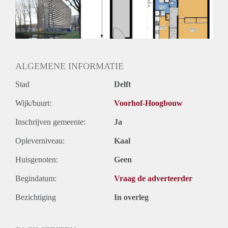
Inkomen eis
3,0 X Maandhuur Bruto
Huurtermijn
Onbepaalde termijn
Oplevering
Kaal
ALGEMENE INFORMATIE
Stad
Delft
Wijk/buurt:
Voorhof-Hoogbouw
Inschrijven gemeente:
Ja
Opleverniveau:
Kaal
Huisgenoten:
Geen
Begindatum:
Vraag de adverteerder
Bezichtiging
In overleg