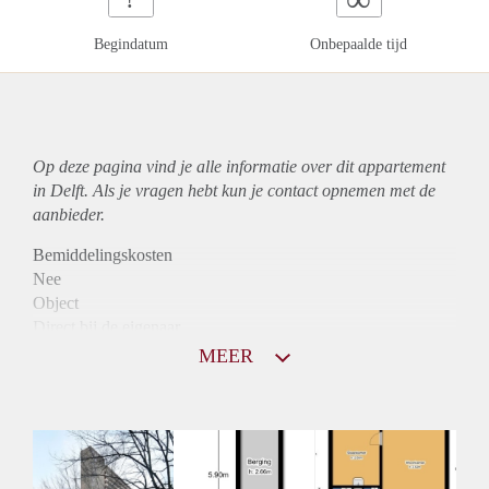
Begindatum
Onbepaalde tijd
Op deze pagina vind je alle informatie over dit
appartement
in Delft. Als je vragen hebt kun je contact opnemen met de
aanbieder.
Bemiddelingskosten
Nee
Object
Direct bij de eigenaar
Borg
MEER
845
Garantiestelling
Mogelijk
Huurtoeslag
Niet mogelijk