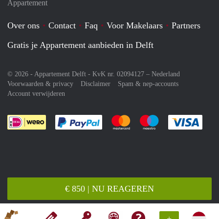
Appartement
Over ons
Contact
Faq
Voor Makelaars
Partners
Gratis je Appartement aanbieden in Delft
© 2026 - Appartement Delft - KvK nr. 02094127 –
Nederland
Voorwaarden & privacy
Disclaimer
Spam & nep-accounts
Account verwijderen
Je rekent gemakkelijk af met Paypal
Je rekent gemakkelijk af met M
Je rekent gemakkelij
Je re
€ 850 | NU REAGEREN
+