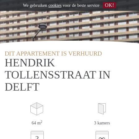
OK!
We gebruiken
cookies
voor de beste service
DIT APPARTEMENT IS VERHUURD
HENDRIK
TOLLENSSTRAAT IN
DELFT
2
64 m
3 kamers
∞
?