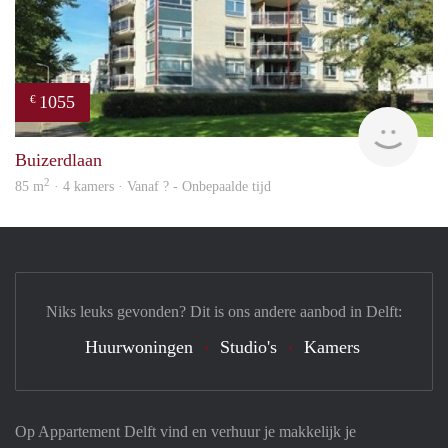
1055
€
rent
Buizerdlaan
2
85 m
· 4 kamers · Vanaf ? - Onbepaalde tijd
Niks leuks gevonden? Dit is ons andere aanbod in Delft:
Huurwoningen
Studio's
Kamers
Op Appartement Delft vind en verhuur je makkelijk je