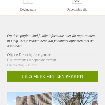
Begindatum
Onbepaalde tijd
Op deze pagina vind je alle informatie over dit
appartement
in Delft. Als je vragen hebt kun je contact opnemen met de
aanbieder.
Object: Direct bij de eigenaar
Huurtermijn: Onbepaalde termijn
Oplevering: Zie foto
Inkomen eis: Nee
Garantiestelling mogelijk: Nee
LEES MEER MET EEN PAKKET!
Borg: 1 Maand
Bemiddeling kosten: Nee
Woningdelers toegestaan: Nee
Huisdieren toegestaan: Afhankelijk van de Eigenaar
Huurtoeslag grens: Ja