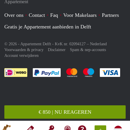
Appartement
Over ons
Contact
Faq
Voor Makelaars
Partners
Gratis je Appartement aanbieden in Delft
© 2026 - Appartement Delft - KvK nr. 02094127 –
Nederland
Voorwaarden & privacy
Disclaimer
Spam & nep-accounts
Account verwijderen
Je rekent gemakkelijk af met Paypal
Je rekent gemakkelijk af met M
Je rekent gemakkelij
Je re
€ 850 | NU REAGEREN
+