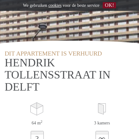
OK!
We gebruiken
cookies
voor de beste service
DIT APPARTEMENT IS VERHUURD
HENDRIK
TOLLENSSTRAAT IN
DELFT
2
64 m
3 kamers
∞
?