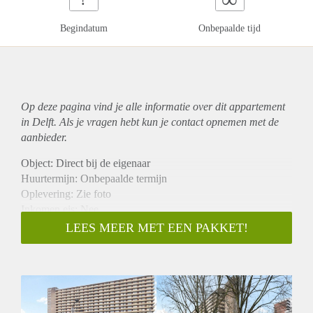
Begindatum
Onbepaalde tijd
Op deze pagina vind je alle informatie over dit
appartement
in Delft. Als je vragen hebt kun je contact opnemen met de
aanbieder.
Object: Direct bij de eigenaar
Huurtermijn: Onbepaalde termijn
Oplevering: Zie foto
Inkomen eis: Nee
Garantiestelling mogelijk: Nee
LEES MEER MET EEN PAKKET!
Borg: 1 Maand
Bemiddeling kosten: Nee
Woningdelers toegestaan: Nee
Huisdieren toegestaan: Afhankelijk van de Eigenaar
Huurtoeslag grens: Ja