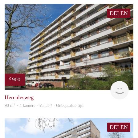
DELEN
900
€
rent
Herculesweg
2
90 m
· 4 kamers · Vanaf ? - Onbepaalde tijd
DELEN