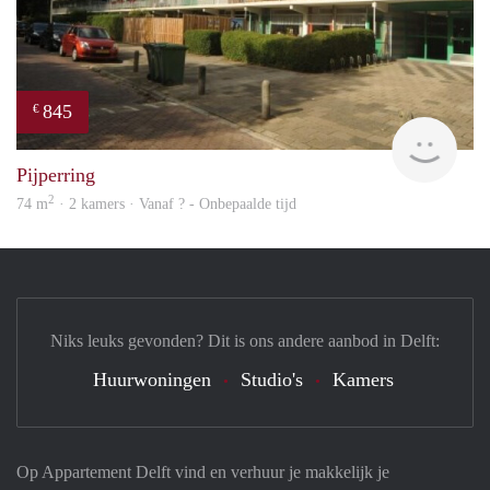
845
€
rent
Pijperring
2
74 m
· 2 kamers · Vanaf ? - Onbepaalde tijd
Niks leuks gevonden? Dit is ons andere aanbod in Delft:
Huurwoningen
Studio's
Kamers
Op Appartement Delft vind en verhuur je makkelijk je