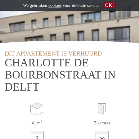
OK!
We gebruiken
cookies
voor de beste service
DIT APPARTEMENT IS VERHUURD
CHARLOTTE DE
BOURBONSTRAAT IN
DELFT
2
41 m
2 kamers
∞
?