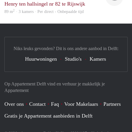
Henry ten hallsingel nr 82 te Rijswijk
2
89 m
· 3 kamers · Per direct - Onbepaalde tijd
Niks leuks gevonden? Dit is ons andere aanbod in Delft:
Huurwoningen
Studio's
Kamers
Op Appartement Delft vind en verhuur je makkelijk je
Appartement
Over ons
Contact
Faq
Voor Makelaars
Partners
Gratis je Appartement aanbieden in Delft