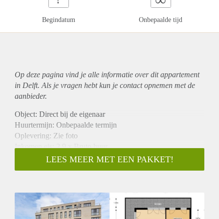
Begindatum
Onbepaalde tijd
Op deze pagina vind je alle informatie over dit
appartement
in Delft. Als je vragen hebt kun je contact opnemen met de
aanbieder.
Object: Direct bij de eigenaar
Huurtermijn: Onbepaalde termijn
Oplevering: Zie foto
Inkomen eis: 2,9 x Bruto huur
Garantiestelling mogelijk: Ja
LEES MEER MET EEN PAKKET!
Borg: 1 Maand
Bemiddeling kosten: Nee
Woningdelers toegestaan: Ja
Huisdieren toegestaan: Afhankelijk van de Eigenaar
Huurtoeslag grens: Nee