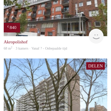
840
€
rent
Akropolishof
2
68 m
· 3 kamers · Vanaf ? - Onbepaalde tijd
DELEN