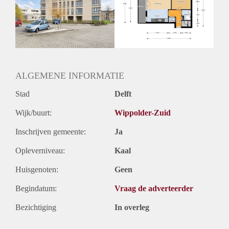
Inkomen eis
N.V.T.
Huurtermijn
Onbepaalde termijn
Oplevering
Kaal
ALGEMENE INFORMATIE
Stad
Delft
Wijk/buurt:
Wippolder-Zuid
Inschrijven gemeente:
Ja
Opleverniveau:
Kaal
Huisgenoten:
Geen
Begindatum:
Vraag de adverteerder
Bezichtiging
In overleg