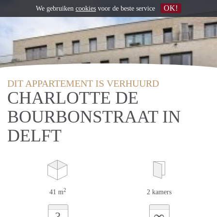
OK!
We gebruiken
cookies
voor de beste service
DIT APPARTEMENT IS VERHUURD
CHARLOTTE DE
BOURBONSTRAAT IN
DELFT
2
41 m
2 kamers
∞
?