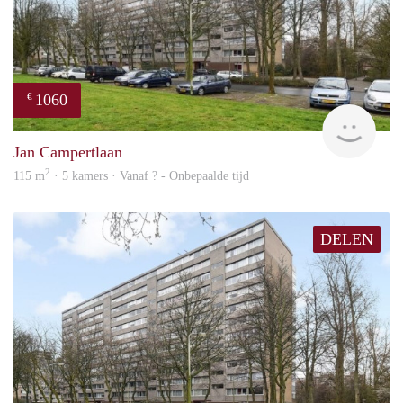
1060
€
finde
Jan Campertlaan
2
115 m
· 5 kamers · Vanaf ? - Onbepaalde tijd
DELEN