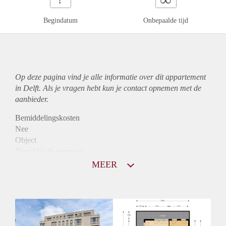
Begindatum
Onbepaalde tijd
Op deze pagina vind je alle informatie over dit
appartement
in Delft. Als je vragen hebt kun je contact opnemen met de
aanbieder.
Bemiddelingskosten
Nee
Object
Direct bij de eigenaar
Borg
MEER
775
Garantiestelling
Niet mogelijk
Huurtoeslag
Mogelijk