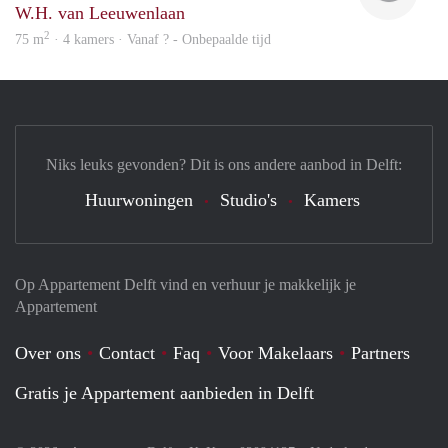
W.H. van Leeuwenlaan
2
75 m
· 4 kamers · Vanaf ? - Onbepaalde tijd
Niks leuks gevonden? Dit is ons andere aanbod in Delft:
Huurwoningen
Studio's
Kamers
Op Appartement Delft vind en verhuur je makkelijk je
Appartement
Over ons
Contact
Faq
Voor Makelaars
Partners
Gratis je Appartement aanbieden in Delft