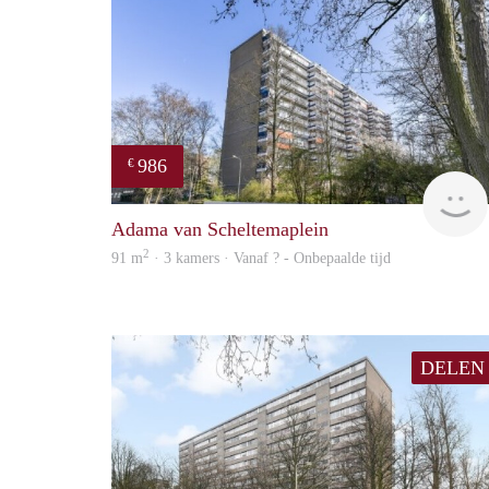
986
€
Adama van Scheltemaplein
2
91 m
· 3 kamers · Vanaf ? - Onbepaalde tijd
DELEN