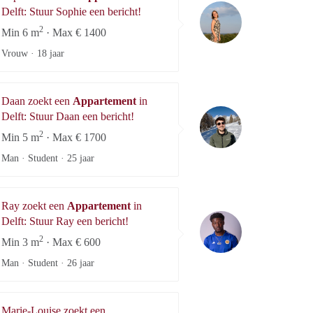
Sophie
Delft: Stuur Sophie een bericht!
2
Min 6 m
· Max € 1400
Vrouw ·
18 jaar
Daan zoekt een
Appartement
in
Daan
Delft: Stuur Daan een bericht!
2
Min 5 m
· Max € 1700
Man · Student ·
25 jaar
Ray zoekt een
Appartement
in
Ray
Delft: Stuur Ray een bericht!
2
Min 3 m
· Max € 600
Man · Student ·
26 jaar
Marie-Louise zoekt een