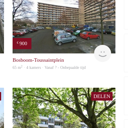
900
€
finder
finder
Bosboom-Toussaintplein
2
65 m
· 4 kamers · Vanaf ? - Onbepaalde tijd
DELEN