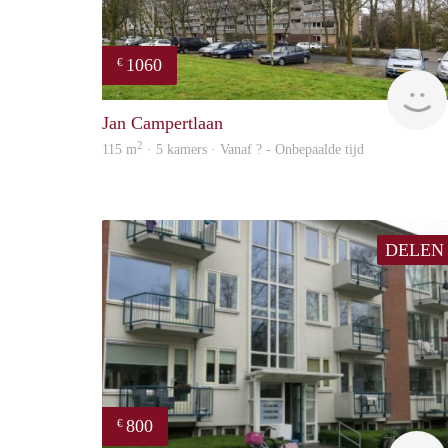
1060
€
Jan Campertlaan
2
115 m
· 5 kamers · Vanaf ? - Onbepaalde tijd
DELEN
800
€