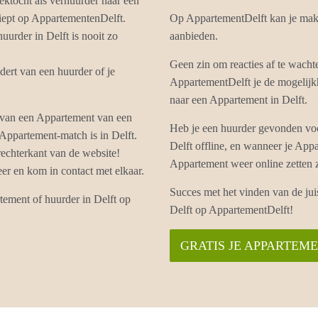
ektocht als verhuurder naar een
piept op AppartementenDelft.
Op AppartementDelft kan je makk
urder in Delft is nooit zo
aanbieden.
Geen zin om reacties af te wacht
ert van een huurder of je
AppartementDelft je de mogelijkh
naar een Appartement in Delft.
 van een Appartement van een
Heb je een huurder gevonden voo
 Appartement-match is in Delft.
Delft offline, en wanneer je Appa
echterkant van de website!
Appartement weer online zetten
r en kom in contact met elkaar.
Succes met het vinden van de ju
tement of huurder in Delft op
Delft op AppartementDelft!
GRATIS JE APPARTEM