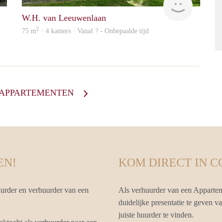
W.H. van Leeuwenlaan
2
75 m
· 4 kamers · Vanaf ? - Onbepaalde tijd
E APPARTEMENTEN
EN!
KOM DIRECT IN 
uurder en verhuurder van een
Als verhuurder van een Appartem
duidelijke presentatie te geven v
juiste huurder te vinden.