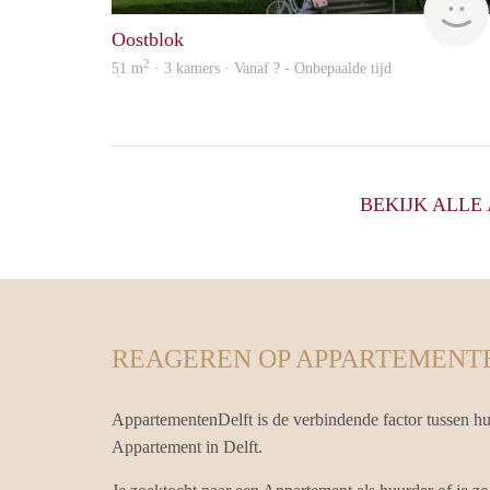
Oostblok
2
51 m
· 3 kamers · Vanaf ? - Onbepaalde tijd
BEKIJK ALL
REAGEREN OP APPARTEMENT
AppartementenDelft is de verbindende factor tussen h
Appartement in Delft.