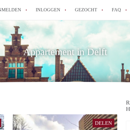
NMELDEN
INLOGGEN
GEZOCHT
FAQ
How to translate AppartementDelft!
Wat is AppartementDelft?
Appartement in Delft
Hoeveel kost het om te reageren op een A
Wat is de privacyverklaring van Appartem
Berekent AppartementDelft makelaarsver
Alle veelgestelde vragen
R
H
DELEN