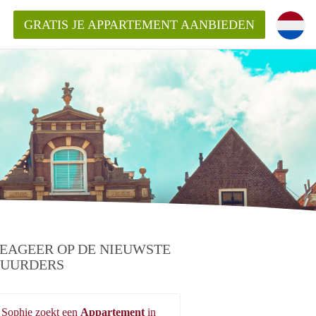
GRATIS JE APPARTEMENT AANBIEDEN
ppartement in Delft?
entDelft?
goeding/bemiddelingsvergoeding?
EAGEER OP DE NIEUWSTE
UURDERS
Sophie zoekt een
Appartement
in