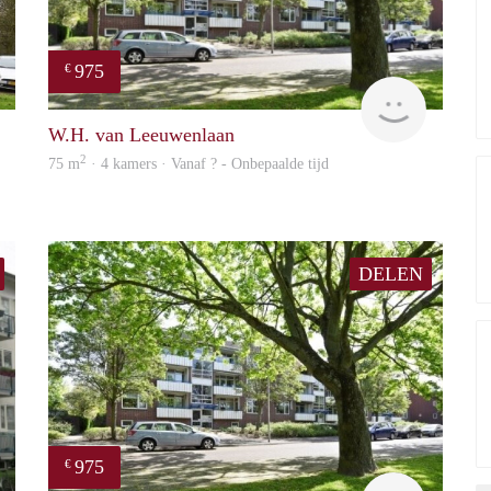
975
€
finder
Woning
W.H. van Leeuwenlaan
2
75 m
· 4 kamers · Vanaf ? - Onbepaalde tijd
DELEN
975
€
Woning
finder