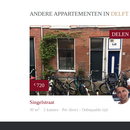
ANDERE APPARTEMENTEN IN
DELFT
DELEN
720
€
Singelstraat
2
30 m
· 2 kamers · Per direct - Onbepaalde tijd