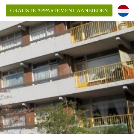
GRATIS JE APPARTEMENT AANBIEDEN
ppartement in Delft?
entDelft?
goeding/bemiddelingsvergoeding?