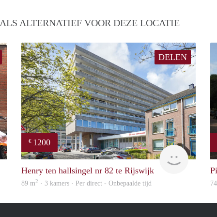
ALS ALTERNATIEF VOOR DEZE LOCATIE
DELEN
1200
€
Michiel
Jan Wille
Henry ten hallsingel nr 82 te Rijswijk
P
2
89 m
· 3 kamers · Per direct - Onbepaalde tijd
7