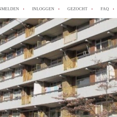
NMELDEN
INLOGGEN
GEZOCHT
FAQ
How to translate AppartementDelft!
Wat is AppartementDelft?
Hoeveel kost het om te reageren op een A
Wat is de privacyverklaring van Appartem
Berekent AppartementDelft makelaarsver
Alle veelgestelde vragen