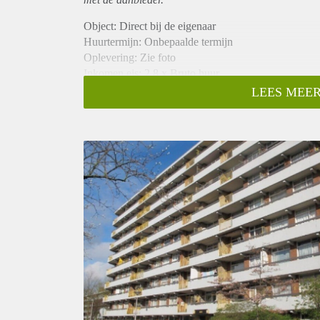
Object: Direct bij de eigenaar
Huurtermijn: Onbepaalde termijn
Oplevering: Zie foto
Inkomen eis: 2,8 x Bruto huur
Garantiestelling mogelijk: Ja
LEES MEER
Borg: 1 Maand
Bemiddeling kosten: Nee
Woningdelers toegestaan: Ja
Huisdieren toegestaan: Afhankelijk van de Eigenaar
Huurtoeslag grens: Nee
Geschikt voor studenten: Afhankelijk van de Eigena