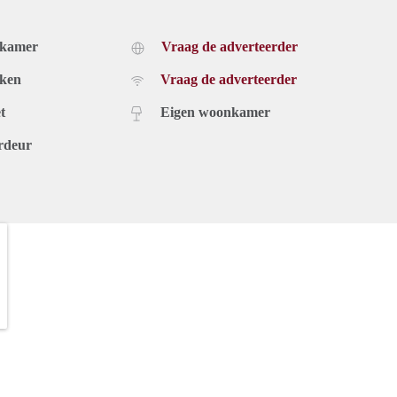
dkamer
Vraag de adverteerder
uken
Vraag de adverteerder
t
Eigen woonkamer
rdeur