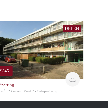
DELEN
845
€
m
finder
ijperring
2
4 m
· 2 kamers · Vanaf ? - Onbepaalde tijd