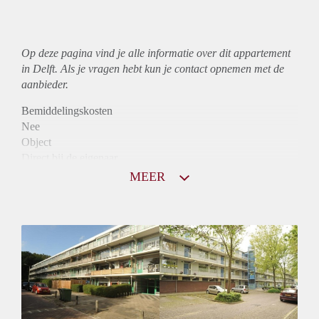
Op deze pagina vind je alle informatie over dit
appartement
in Delft. Als je vragen hebt kun je contact opnemen met de
aanbieder.
Bemiddelingskosten
Nee
Object
Direct bij de eigenaar
Borg
MEER
845
Garantiestelling
Niet mogelijk
Huurtoeslag
Mogelijk
Inkomen eis
N.V.T.
Huurtermijn
Onbepaalde termijn