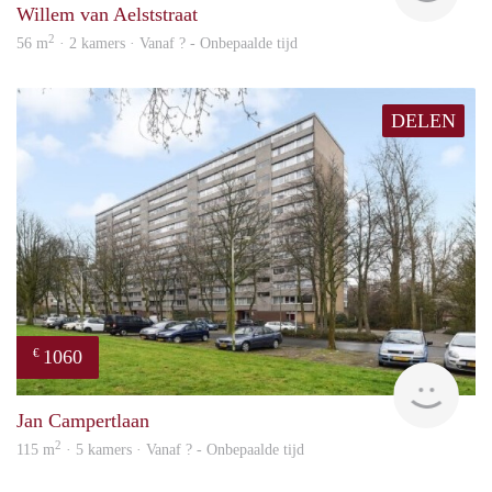
Willem van Aelststraat
2
56 m
· 2 kamers · Vanaf ? - Onbepaalde tijd
DELEN
1060
€
finde
Jan Campertlaan
2
115 m
· 5 kamers · Vanaf ? - Onbepaalde tijd