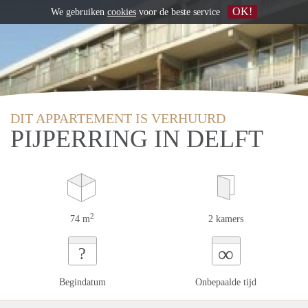
OK!
We gebruiken
cookies
voor de beste service
DIT APPARTEMENT IS VERHUURD
PIJPERRING IN DELFT
2
74 m
2 kamers
∞
?
Begindatum
Onbepaalde tijd